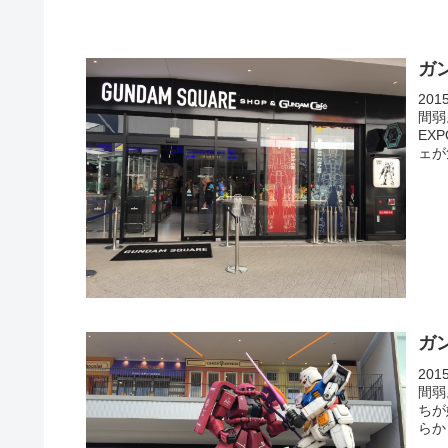
ガ
20
間弱
EX
ェが
ガ
20
間弱
ちが
らか