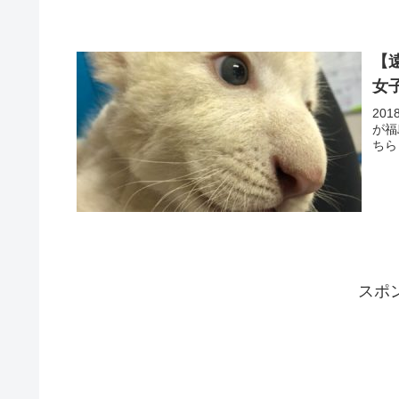
【
女
20
が福
ちら
スポ