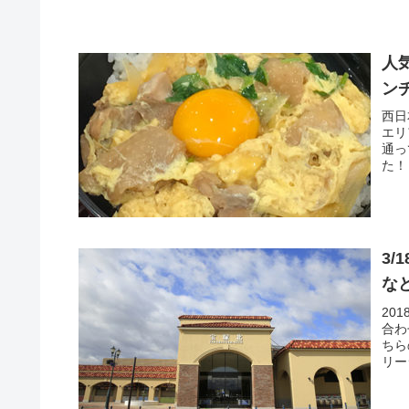
人
ン
西日
エリ
通っ
た！
3
な
20
合わ
ちら
リー