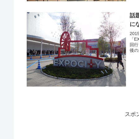
話
に
20
「E
回行
後の
スポ