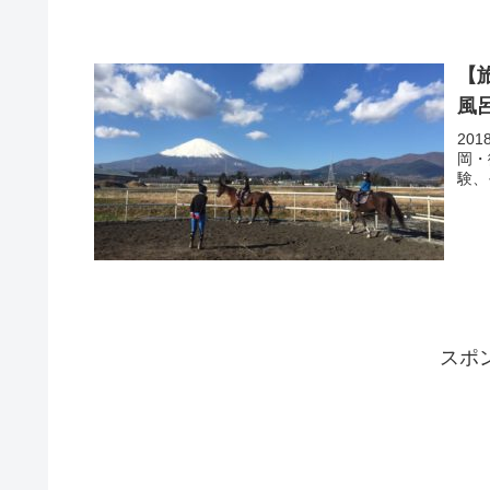
【
風
20
岡・
験、
スポ