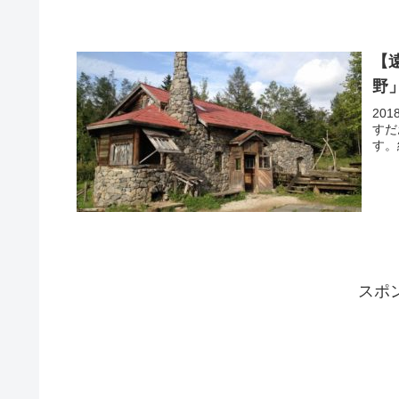
【
野
20
すだ
す。
スポ