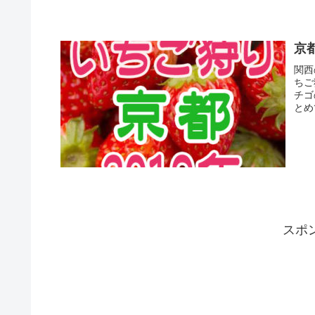
京
関西
ちご
チゴ
とめ
スポ