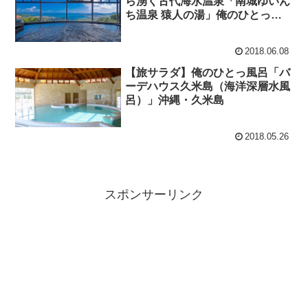
ら湧く古代海水温泉「南城ゆいん
ち温泉 猿人の湯」俺のひとっ風
呂
2018.06.08
【旅サラダ】俺のひとっ風呂「バ
ーデハウス久米島（海洋深層水風
呂）」沖縄・久米島
2018.05.26
スポンサーリンク