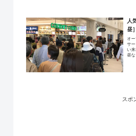
人
昼
オー
サー
い来
昼な
スポ