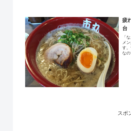
疲
台
「な
メン
す。
なの
スポ