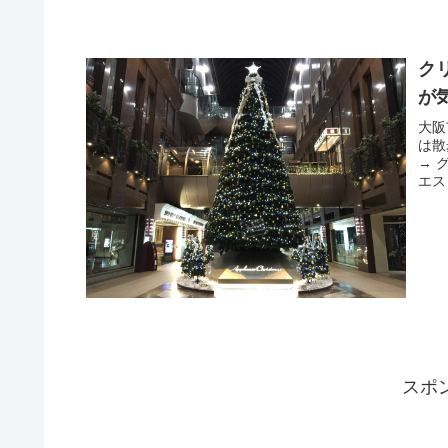
ク
が
大阪
は散
→ 
エス
スポ