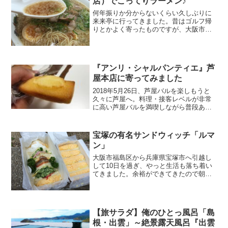
店）でこってりラーメン♪
何年振りか分からないくらい久しぶりに
来来亭に行ってきました。昔はゴルフ帰
りとかよく寄ったものですが、大阪市内
（中崎・福島）に住むようになって足が
遠のいてしまいました。
『アンリ・シャルパンティエ』芦
屋本店に寄ってみました
2018年5月26日、芦屋バルを楽しもうと
久々に芦屋へ。料理・接客レベルが非常
に高い芦屋バルを満喫しながら普段あま
り歩くことのない芦屋をブラブラ散歩。
そんな折り、フィナンシェで有名な『ア
ンリ・シャルパンティ』の芦屋本店を見
宝塚の有名サンドウィッチ「ルマ
つけたのでバルには...
ン」
大阪市福島区から兵庫県宝塚市へ引越し
して10日を過ぎ、やっと生活も落ち着い
てきました。余裕ができてきたので朝か
らお散歩などしてみて近隣散策。車があ
まり走っていないこともあり、やっぱり
空気が美味しい♪ 大きいお家が立ち並ぶ
街並みをキョロキョロ...
【旅サラダ】俺のひとっ風呂「島
根・出雲」～絶景露天風呂『出雲