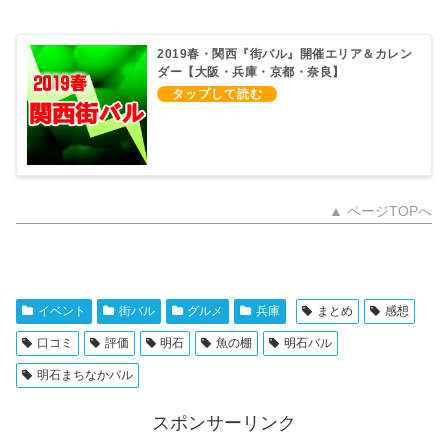
2019春・関西『街バル』開催エリア＆カレン
ダー【大阪・兵庫・京都・奈良】
▲ ページTOPへ
イベント
街バル
グルメ
兵庫
まとめ
感想
口コミ
評価
明石
魚の棚
明石バル
明石まちなかバル
スポンサーリンク