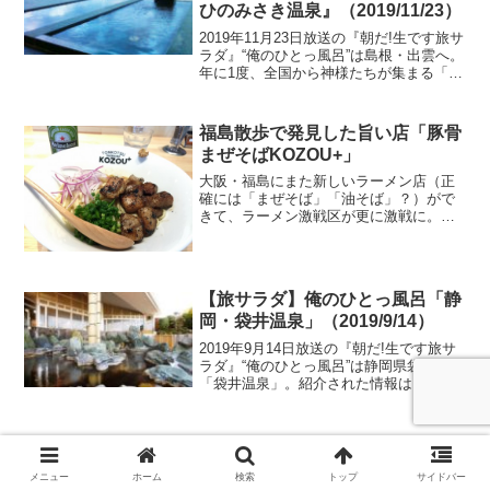
ひのみさき温泉』（2019/11/23）
2019年11月23日放送の『朝だ!生です旅サ
ラダ』“俺のひとっ風呂”は島根・出雲へ。
年に1度、全国から神様たちが集まる「神
在月」の出雲大社へ。そして「大山隠岐
国立公園」の中にあるお宿では海を臨む
露天風呂でリフレッシュ！紹介された情
福島散歩で発見した旨い店「豚骨
報はこち...
まぜそばKOZOU+」
大阪・福島にまた新しいラーメン店（正
確には「まぜそば」「油そば」？）がで
きて、ラーメン激戦区が更に激戦に。し
かし新しい飲食店が毎月のようにできて
ますね。すごいです。「豚骨まぜそば
KOZOU+」は、ABC放送がある「ほたる
まち」のすぐ近く。な...
【旅サラダ】俺のひとっ風呂「静
岡・袋井温泉」（2019/9/14）
2019年9月14日放送の『朝だ!生です旅サ
ラダ』“俺のひとっ風呂”は静岡県袋井市
「袋井温泉」。紹介された情報はこち
ら！
メニュー
ホーム
検索
トップ
サイドバー
スポンサーリンク