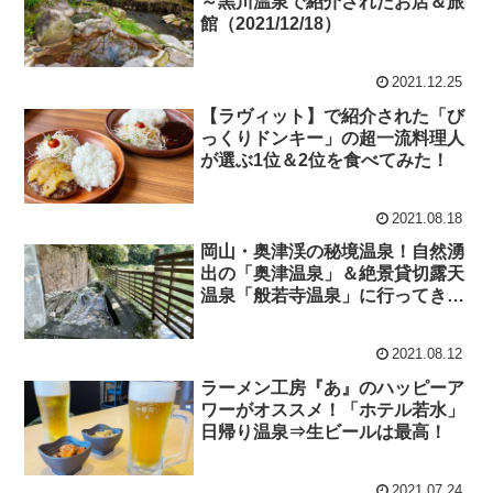
～黒川温泉で紹介されたお店＆旅
館（2021/12/18）
2021.12.25
【ラヴィット】で紹介された「び
っくりドンキー」の超一流料理人
が選ぶ1位＆2位を食べてみた！
2021.08.18
岡山・奥津渓の秘境温泉！自然湧
出の「奥津温泉」＆絶景貸切露天
温泉「般若寺温泉」に行ってきま
した♪
2021.08.12
ラーメン工房『あ』のハッピーア
ワーがオススメ！「ホテル若水」
日帰り温泉⇒生ビールは最高！
2021.07.24