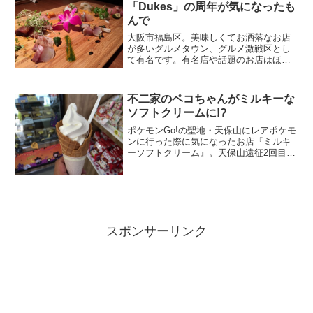
「Dukes」の周年が気になったも
んで
大阪市福島区。美味しくてお洒落なお店
が多いグルメタウン、グルメ激戦区とし
て有名です。有名店や話題のお店はほと
んど行きましたが、その中でもお気に入
りのお店が「Dukes（デュークス）」で
す。大阪・福島 Dukes（デュークス）
不二家のペコちゃんがミルキーな
ジャンルは「鉄板...
ソフトクリームに!?
ポケモンGo!の聖地・天保山にレアポケモ
ンに行った際に気になったお店『ミルキ
ーソフトクリーム』。天保山遠征2回目に
買って食べてみました。場所は天保山マ
ーケットプレースの1階。コインロッカー
の隣です。暑い日でしたが、平日の昼だ
ったのでお店はそ...
スポンサーリンク