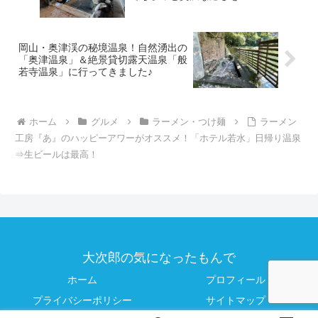
岡山・奥津渓の秘境温泉！自然湧出の
「奥津温泉」＆絶景貸切露天温泉「般
若寺温泉」に行ってきました♪
ホーム
グルメ
ラーメン・つけ麺
ラーメン
工房『あ』のハッピーアワーがオススメ！「ホテル若水」日帰り温泉
⇒生ビールは最高！
大次郎の気になったもんで
ホーム
プロフィール
プライバシーポリシー
サイトマップ