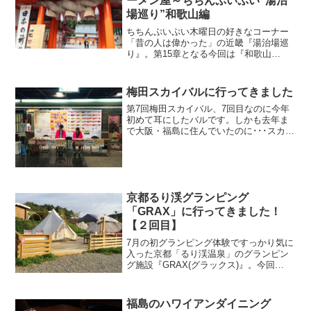
ーメン屋～ちちんぷいぷい“湯治
場巡り”和歌山編
ちちんぷいぷい木曜日の好きなコーナー
「昔の人は偉かった」の近畿『湯治場巡
り』。第15章となる今回は『和歌山
編』。温泉処である和歌山を代表する温
泉の一つ「日本三美人の湯」で有名な
『湯龍神温泉』を目指す旅。350～400km
梅田スカイバルに行ってきました
という長い長居道のり...
第7回梅田スカイバル、7回目なのに今年
初めて耳にしたバルです。しかも去年ま
で大阪・福島に住んでいたのに･･･スカイ
ビルとその周辺のお店が参加している小
規模バル。近くに住んでいた時も意外と
食事したことのないお店が多いのでとり
あえず行ってみるこ...
京都るり渓グランピング
「GRAX」に行ってきました！
【２回目】
7月の初グランピング体験ですっかり気に
入った京都「るり渓温泉」のグランピン
グ施設『GRAX(グラックス)』。今回
(2016年10月21日(金))は念願の「グランピ
ングテント」を楽しんできました！
福島のハワイアンダイニング