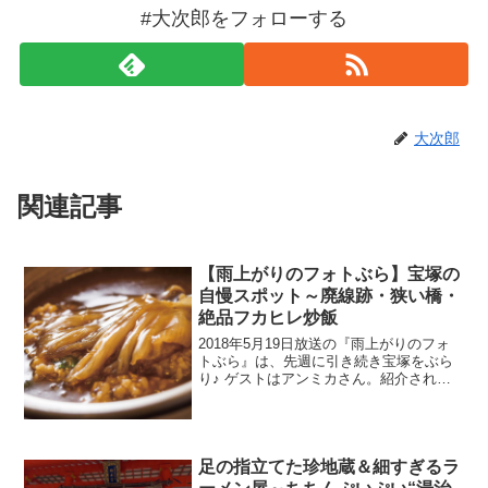
#大次郎をフォローする
大次郎
関連記事
【雨上がりのフォトぶら】宝塚の
自慢スポット～廃線跡・狭い橋・
絶品フカヒレ炒飯
2018年5月19日放送の『雨上がりのフォ
トぶら』は、先週に引き続き宝塚をぶら
り♪ ゲストはアンミカさん。紹介された
情報はこちら！
足の指立てた珍地蔵＆細すぎるラ