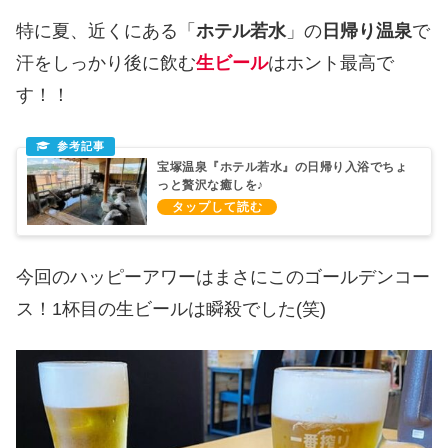
特に夏、近くにある「
ホテル若水
」の
日帰り温泉
で
汗をしっかり後に飲む
生ビール
はホント最高で
す！！
宝塚温泉『ホテル若水』の日帰り入浴でちょ
っと贅沢な癒しを♪
今回のハッピーアワーはまさにこのゴールデンコー
ス！1杯目の生ビールは瞬殺でした(笑)