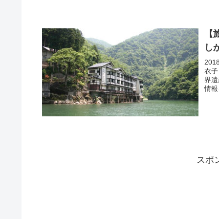
【
し
20
衣子
界遺
情報
スポ