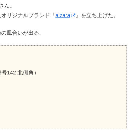
さん。
たオリジナルブランド「
aizara
」を立ち上げた。
のの風合いが出る。
号142 北側角）