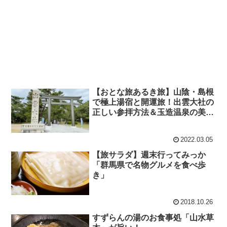
【おとな旅あるき旅】山陰・島根
で極上湯宿と開運旅！出雲大社の
正しい参拝方法＆玉造温泉の美肌
の湯（2022/2/26）
2022.03.05
【旅サラダ】週末行ってみっか
「群馬県で名物グルメを食べ歩
き」
2018.10.26
すずらんの湯のお食事処「山水草