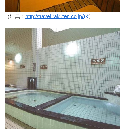
（出典：
http://travel.rakuten.co.jp/
）