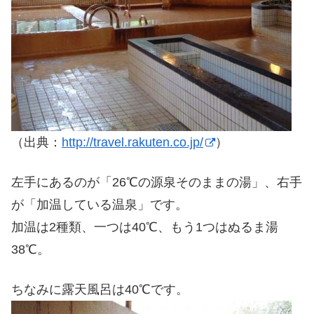
（出典：
http://travel.rakuten.co.jp/
）
左手にあるのが「26℃の源泉そのままの湯」、右手
が「加温している温泉」です。
加温は2種類、一つは40℃、もう1つはぬるま湯
38℃。
ちなみに露天風呂は40℃です。