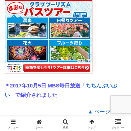
＊2017年10月5日 MBS毎日放送「
ちちんぷいぷ
い
」で紹介されました
▲ ページTOPへ
花山温泉 薬師の湯
メニュー
ホーム
検索
トップ
サイドバー