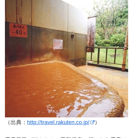
（出典：
http://travel.rakuten.co.jp/
）