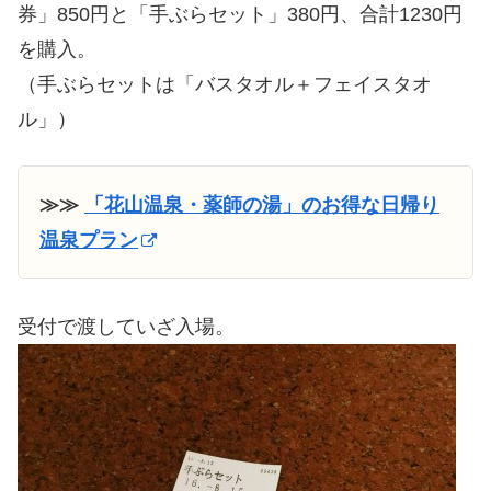
券」850円と「手ぶらセット」380円、合計1230円
を購入。
（手ぶらセットは「バスタオル＋フェイスタオ
ル」）
≫≫
「花山温泉・薬師の湯」のお得な日帰り
温泉プラン
受付で渡していざ入場。