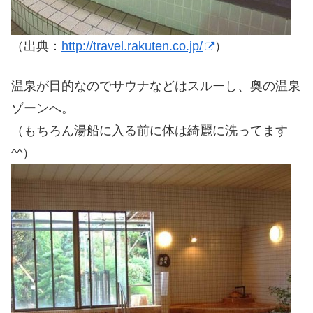
（出典：
http://travel.rakuten.co.jp/
）
温泉が目的なのでサウナなどはスルーし、奥の温泉
ゾーンへ。
（もちろん湯船に入る前に体は綺麗に洗ってます
^^）