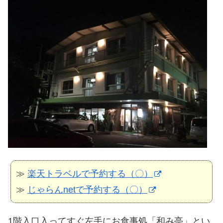
≫
楽天トラベルで予約する（〇）
≫
じゃらんnetで予約する（〇）
1階入口入ってすぐ左手にお食事処「和み亭」とい