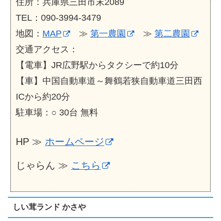
住所：兵庫県三田市末2089
TEL：090-3994-3479
地図：
MAP
≫
第一農園
≫
第二農園
交通アクセス：
【電車】JR広野駅からタクシーで約10分
【車】中国自動車道～舞鶴若狭自動車道三田西
ICから約20分
駐車場：○ 30台 無料
HP ≫
ホームページ
じゃらん ≫
こちら
しい茸ランド かさや