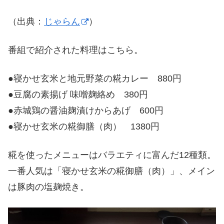
（出典：
じゃらん
）
番組で紹介された料理はこちら。
●寝かせ玄米と地元野菜の糀カレー 880円
●豆腐の素揚げ 味噌麹絡め 380円
●赤城鶏の醤油麹漬けからあげ 600円
●寝かせ玄米の糀御膳（肉） 1380円
糀を使ったメニューはバラエティに富んだ12種類。
一番人気は「寝かせ玄米の糀御膳（肉）」、メイン
は豚肉の塩麹焼き。