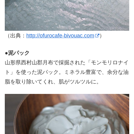
（出典：
http://ofurocafe-bivouac.com
）
●
泥パック
山形県西村山郡月布で採掘された「モンモリロナイ
ト」を使った泥パック。ミネラル豊富で、余分な油
脂を取り除いてくれ、肌がツルツルに。