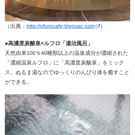
（出典：
http://ofurocafe-bivouac.com
）
●
高濃度炭酸泉×ルフロ「湯治風呂」
天然由来100％40種類以上の温泉成分が濃縮された
「濃縮温泉ルフロ」に「高濃度炭酸泉」をミック
ス。ぬるま湯なのでゆっくりのんびり体を癒すこと
ができる。