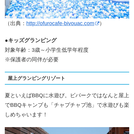
（出典：
http://ofurocafe-bivouac.com
）
●
キッズグランピング
対象年齢：3歳～小学生低学年程度
※保護者の同伴が必要
屋上グランピングリゾート
夏といえばBBQに水遊び。ビバークではなんと屋上
でBBQキャンプも「チャプチャプ池」で水遊びも楽
しめちゃいます！