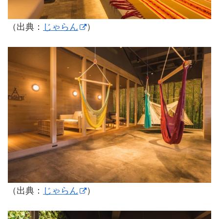
（出典：
じゃらん
）
（出典：
じゃらん
）