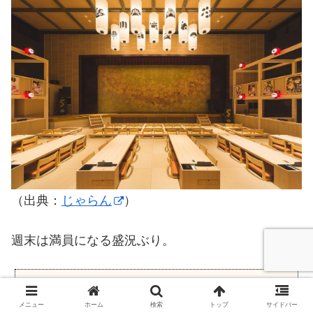
（出典：
じゃらん
）
週末は満員になる盛況ぶり。
■
おふろcafe 白寿の湯
メニュー
ホーム
検索
トップ
サイドバー
住所：三重県四日市市生桑町311