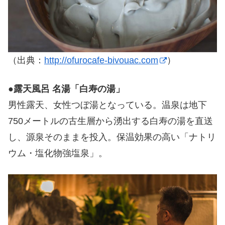
（出典：
http://ofurocafe-bivouac.com
）
●
露天風呂 名湯「白寿の湯」
男性露天、女性つぼ湯となっている。温泉は地下
750メートルの古生層から湧出する白寿の湯を直送
し、源泉そのままを投入。保温効果の高い「ナトリ
ウム・塩化物強塩泉」。