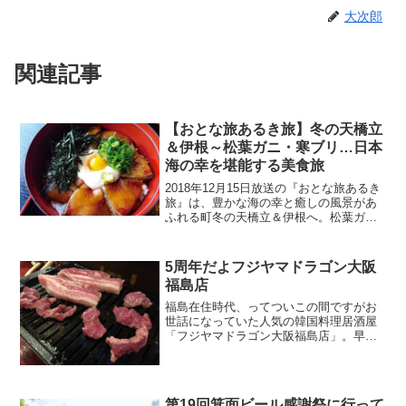
大次郎
関連記事
【おとな旅あるき旅】冬の天橋立
＆伊根～松葉ガニ・寒ブリ…日本
海の幸を堪能する美食旅
2018年12月15日放送の『おとな旅あるき
旅』は、豊かな海の幸と癒しの風景があ
ふれる町冬の天橋立＆伊根へ。松葉ガニ
と寒ブリ…日本海の幸を堪能！紹介され
た気になるお店の情報はこちら！
5周年だよフジヤマドラゴン大阪
福島店
福島在住時代、ってついこの間ですがお
世話になっていた人気の韓国料理居酒屋
「フジヤマドラゴン大阪福島店」。早い
もので5周年を迎えたそうです！開店して
間もない頃から利用させてもらっていた
お店が5周年ということは、あれから5年
も歳を取ってしまった...
第19回箕面ビール感謝祭に行って