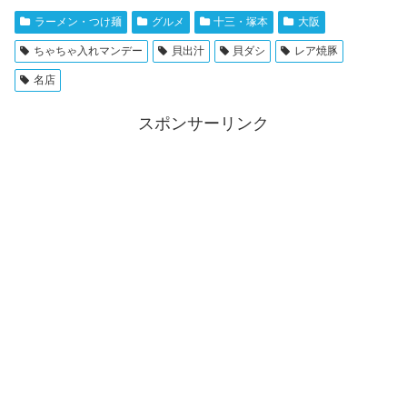
ラーメン・つけ麺
グルメ
十三・塚本
大阪
ちゃちゃ入れマンデー
貝出汁
貝ダシ
レア焼豚
名店
スポンサーリンク