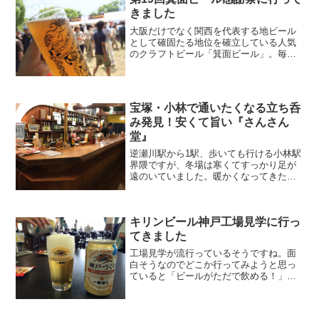
きました
大阪だけでなく関西を代表する地ビール
として確固たる地位を確立している人気
のクラフトビール「箕面ビール」。毎年
地元で「箕面ビール感謝祭」を開催して
おり、今年で19回目となります。大阪市
内に住んでいると箕面はちょっと遠く面
倒だったので参加してま...
宝塚・小林で通いたくなる立ち呑
み発見！安くて旨い『さんさん
堂』
逆瀬川駅から1駅、歩いても行ける小林駅
界隈ですが、冬場は寒くてすっかり足が
遠のいていました。暖かくなってきたの
で散歩がてら久々に飲みに行ってみまし
た。いつもの「うおとり笑店」を通過
し、前回の宝塚バルでもEver Green（エ
キリンビール神戸工場見学に行っ
バー グリーン...
てきました
工場見学が流行っているそうですね。面
白そうなのでどこか行ってみようと思っ
ていると「ビールがただで飲める！」と
いう話を聞いたのでキリンビール神戸工
場「キリンビアパーク神戸」に行ってみ
ました。キリンビール神戸工場見学事前