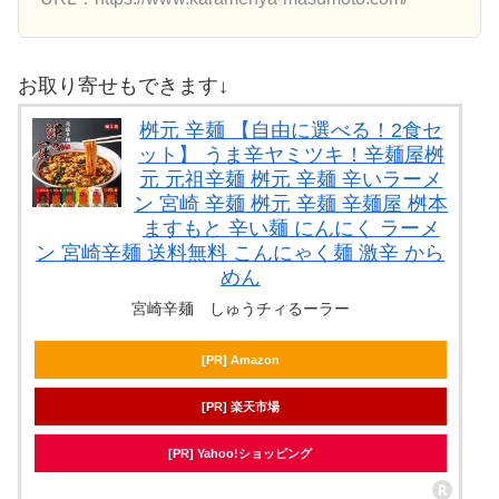
お取り寄せもできます↓
桝元 辛麺 【自由に選べる！2食セ
ット】 うま辛ヤミツキ！辛麺屋桝
元 元祖辛麺 桝元 辛麺 辛いラーメ
ン 宮崎 辛麺 桝元 辛麺 辛麺屋 桝本
ますもと 辛い麺 にんにく ラーメ
ン 宮崎辛麺 送料無料 こんにゃく麺 激辛 から
めん
宮崎辛麺 しゅうチィるーラー
[PR] Amazon
[PR] 楽天市場
[PR] Yahoo!ショッピング