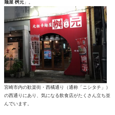
麺屋 桝元
」。
宮崎市内の歓楽街・西橘通り（通称「ニシタチ」）
の西通りにあり、気になる飲食店がたくさん立ち並
んでいます。