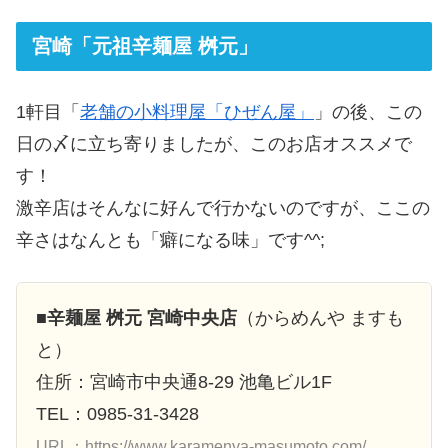
宮崎「元祖辛麺屋 桝元」
1軒目「
老舗の小料理屋「ひぜん屋」
」の後、この
日の〆に立ち寄りましたが、このお店オススメで
す！
激辛店はそんなに好んで行かないのですが、ここの
辛さはなんとも「癖になる味」です^^;
■
辛麺屋 桝元 宮崎中央店
（からめんや ますも
と）
住所：宮崎市中央通8-29 池亀ビル1F
TEL：0985-31-3428
URL：https://www.karamenya-masumoto.com/