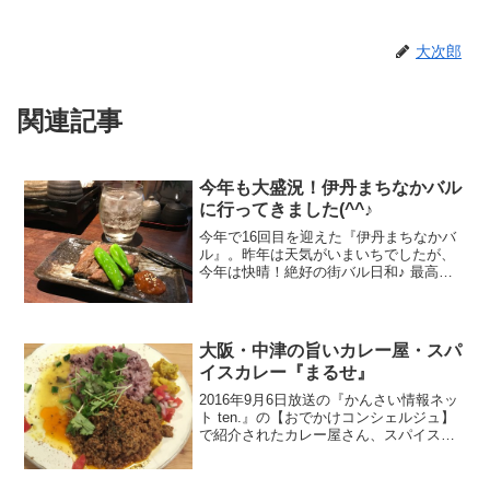
大次郎
関連記事
今年も大盛況！伊丹まちなかバル
に行ってきました(^^♪
今年で16回目を迎えた『伊丹まちなかバ
ル』。昨年は天気がいまいちでしたが、
今年は快晴！絶好の街バル日和♪ 最高の
コンディションの中、日本最大級の規模
を誇る伊丹バルを楽しんできました(^^♪
大阪・中津の旨いカレー屋・スパ
イスカレー『まるせ』
2016年9月6日放送の『かんさい情報ネッ
ト ten.』の【おでかけコンシェルジュ】
で紹介されたカレー屋さん、スパイスカ
レー『まるせ』。大阪・中津に会社の事
務所があるので、昔はよく中津～豊崎界
隈でランチをしていたのですが、最近は