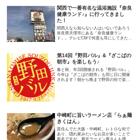
滅多に事務所...
関西で一番有名な温浴施設『奈良
健康ランド♪』に行ってきまし
た！
関西人なら知らない人はいないであろう
奈良県天理市にある「奈良健康ラン
ド」。テレビCMで何度も耳にしてきたあ
のリズムに乗らないと「奈良健康ランド
♪♬」って言えないですよね^^;昔から知
っていますが、まだ30周年らしいです。
第14回『野田バル』&『ざこばの
もっと古いと思ってま...
朝市』を楽しもう♪
春と秋、年2回開催される『野田バル』。
今年は『ざこばの朝市』も同じ日に開催
されます！朝から晩まで野田の街で楽し
んじゃいましょう！
中崎町に旨いラーメン店「らぁ麺
きくはん」
昔住んでた大阪・中崎町。レトロな街で
あり、隠れ家みたいなお店が多いことで
有名ですが、最近ラーメン屋さんも増え