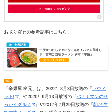
[PR] Yahoo!ショッピング
お取り寄せの参考記事はこちら↓
一度食べたらクセになる辛さ！ハマる美味し
さ！宮崎ご当地ラーメン 桝本『辛麺』
追記
「辛麺屋 桝元」は、2022年8月3日放送の『
ラヴィ
ット!
』や2020年9月13日放送の『
バナナマンのせ
っかくグルメ
』や2017年7月29日放送の『
朝だ!生