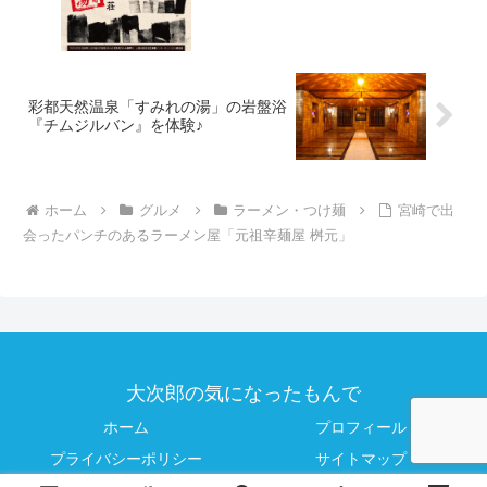
彩都天然温泉「すみれの湯」の岩盤浴
『チムジルバン』を体験♪
ホーム
グルメ
ラーメン・つけ麺
宮崎で出
会ったパンチのあるラーメン屋「元祖辛麺屋 桝元」
大次郎の気になったもんで
ホーム
プロフィール
プライバシーポリシー
サイトマップ