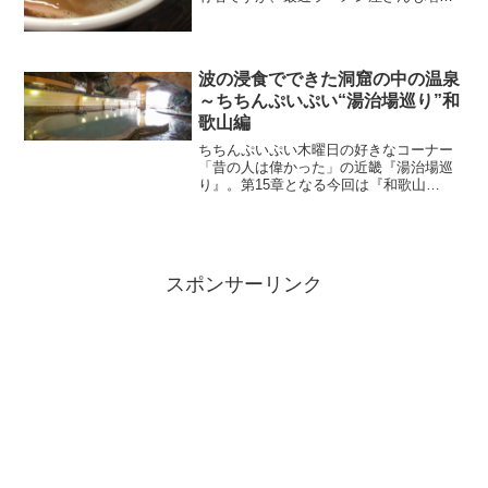
てきたみたいです。今回は2015年12月21
日にオープンした、まだまだ新しいラー
メン店「らぁ麺 きくはん」が気になった
もんで食べに行...
波の浸食でできた洞窟の中の温泉
～ちちんぷいぷい“湯治場巡り”和
歌山編
ちちんぷいぷい木曜日の好きなコーナー
「昔の人は偉かった」の近畿『湯治場巡
り』。第15章となる今回は『和歌山
編』。温泉処である和歌山を代表する温
泉の一つ「日本三美人の湯」で有名な
『湯龍神温泉』を目指す旅。350～400km
という長い長居道のり...
スポンサーリンク