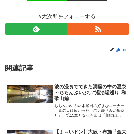
#大次郎をフォローする
glenn
関連記事
波の浸食でできた洞窟の中の温泉
～ちちんぷいぷい“湯治場巡り”和
歌山編
ちちんぷいぷい木曜日の好きなコーナー
「昔の人は偉かった」の近畿『湯治場巡
り』。第15章となる今回は『和歌山
編』。温泉処である和歌山を代表する温
泉の一つ「日本三美人の湯」で有名な
『湯龍神温泉』を目指す旅。350～400km
【よ～いドン】大阪・布施『金太