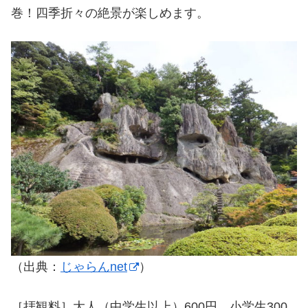
巻！四季折々の絶景が楽しめます。
（出典：
じゃらんnet
）
［拝観料］大人（中学生以上）600円、小学生300