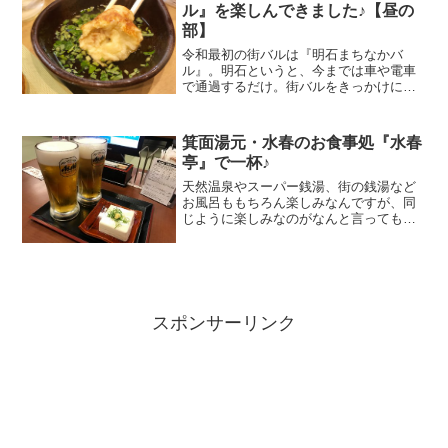
ル』を楽しんできました♪【昼の
部】
令和最初の街バルは『明石まちなかバ
ル』。明石というと、今までは車や電車
で通過するだけ。街バルをきっかけに街
を散策、そして美味しい明石グルメを満
喫してきました！
箕面湯元・水春のお食事処『水春
亭』で一杯♪
天然温泉やスーパー銭湯、街の銭湯など
お風呂ももちろん楽しみなんですが、同
じように楽しみなのがなんと言っても生
ビール！夏でも冬でも汗をかいた後に飲
むビールは最高ですよね♪ スーパー銭湯
の中にあるお食事処のレベルはかなり高
くなっています。凝った...
スポンサーリンク