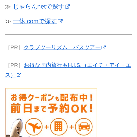
≫
じゃらんnetで探す
≫
一休.comで探す
［PR］
クラブツーリズム バスツアー
［PR］
お得な国内旅行もH.I.S.（エイチ・アイ・エ
ス）