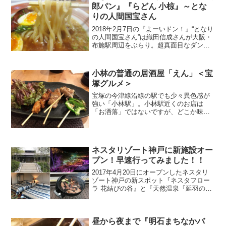
という長い長居道のり...
郎パン』『らどん 小椋』～とな
りの人間国宝さん
2018年2月7日の『よーいドン！』“となり
の人間国宝さん”は織田信成さんが大阪・
布施駅周辺をぶらり。超真面目なダンサ
ーの人生で初めてのウソ＆謎の料理らど
んの正体など、紹介された情報はこち
ら！
小林の普通の居酒屋「えん」＜宝
塚グルメ＞
宝塚の今津線沿線の駅でも少々異色感が
強い「小林駅」。小林駅近くのお店は
「お洒落」ではないですが、どこか味の
ある温かい雰囲気のお店が多いです。ま
た、凝った料理のお店はあまりないです
が、コストパフォーマンスの良いお店が
多いのも特徴です。肩肘張ら...
ネスタリゾート神戸に新施設オー
プン！早速行ってみました！！
2017年4月20日にオープンしたネスタリ
ゾート神戸の新スポット『ネスタフロー
ラ 花結びの谷』と『天然温泉『延羽の
湯』野天 閑雅山荘』、そしてついでにグ
ランピングをしようと『プレミアムキャ
ビン』に宿泊してきました！
昼から夜まで『明石まちなかバ