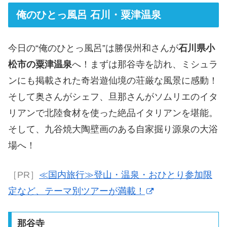
俺のひとっ風呂 石川・粟津温泉
今日の“俺のひとっ風呂”は勝俣州和さんが
石川県小
松市の粟津温泉
へ！まずは那谷寺を訪れ、ミシュラ
ンにも掲載された奇岩遊仙境の荘厳な風景に感動！
そして奥さんがシェフ、旦那さんがソムリエのイタ
リアンで北陸食材を使った絶品イタリアンを堪能。
そして、九谷焼大陶壁画のある自家掘り源泉の大浴
場へ！
［PR］
≪国内旅行≫登山・温泉・おひとり参加限
定など、テーマ別ツアーが満載！
那谷寺