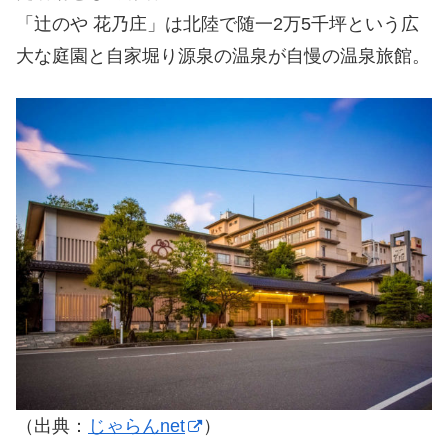
「辻のや 花乃庄」は北陸で随一2万5千坪という広
大な庭園と自家堀り源泉の温泉が自慢の温泉旅館。
（出典：
じゃらんnet
）