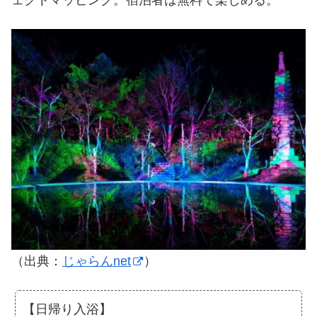
（出典：
じゃらんnet
）
【日帰り入浴】