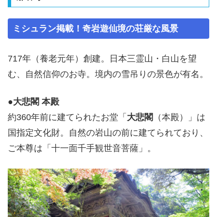
ミシュラン掲載！奇岩遊仙境の荘厳な風景
717年（養老元年）創建。日本三霊山・白山を望
む、自然信仰のお寺。境内の雪吊りの景色が有名。
●
大悲閣 本殿
約360年前に建てられたお堂「
大悲閣
（本殿）」は
国指定文化財。自然の岩山の前に建てられており、
ご本尊は「十一面千手観世音菩薩」。