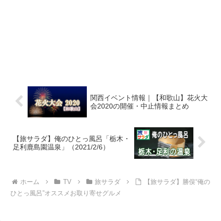
関西イベント情報｜【和歌山】花火大
会2020の開催・中止情報まとめ
【旅サラダ】俺のひとっ風呂「栃木・
足利鹿島園温泉」（2021/2/6）
ホーム
TV
旅サラダ
【旅サラダ】勝俣“俺の
ひとっ風呂”オススメお取り寄せグルメ