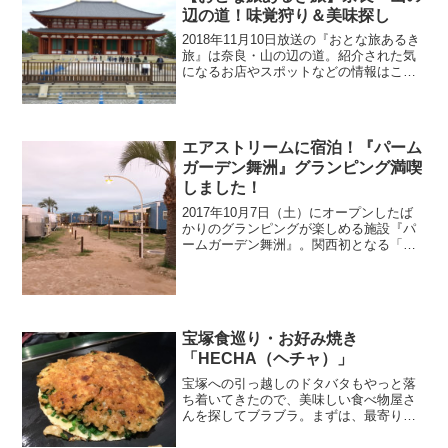
辺の道！味覚狩り＆美味探し
2018年11月10日放送の『おとな旅あるき
旅』は奈良・山の辺の道。紹介された気
になるお店やスポットなどの情報はこち
ら！
エアストリームに宿泊！『パーム
ガーデン舞洲』グランピング満喫
しました！
2017年10月7日（土）にオープンしたば
かりのグランピングが楽しめる施設『パ
ームガーデン舞洲』。関西初となる「エ
アストリーム」が気になったもんで、寒
くなる前に早速行ってきました！
宝塚食巡り・お好み焼き
「HECHA（ヘチャ）」
宝塚への引っ越しのドタバタもやっと落
ち着いてきたので、美味しい食べ物屋さ
んを探してブラブラ。まずは、最寄り駅
の逆瀬川駅界隈で探していると、気にな
るお店を発見！「バーかな？」と思わせ