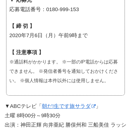
▼ 応募先
応募電話番号：0180-999-153
【 締 切 】
2020年7月6日（月）午前9時まで
【 注意事項 】
※通話料がかかります。 ※一部のIP電話からは応募
できません。 ※発信者番号を通知しておかけくださ
い。 ※個人情報は本件以外には使用しません。
▼ABCテレビ「
朝だ!生です旅サラダ
」
土曜 8時00分～9時30分
出演：神田正輝 向井亜紀 勝俣州和 三船美佳 ラッシ