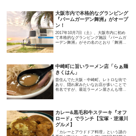
る、およそお好み焼き屋さんとは思えな
いファンキーな外観。その...
大阪市内で本格的なグランピング
『パームガーデン舞洲』がオープ
ン！
2017年10月7日（土）、大阪市内に初め
て本格的なグランピング施設『パームガ
ーデン舞洲』がその名のとおり「舞洲」
にオープンしたそうです！運営はリゾー
トホテル運営で実績のある「WBF（ホワ
イトベアファミリー）。これはかなり気
になりますね(^...
中崎町に旨いラーメン店「らぁ麺
きくはん」
昔住んでた大阪・中崎町。レトロな街で
あり、隠れ家みたいなお店が多いことで
有名ですが、最近ラーメン屋さんも増え
てきたみたいです。今回は2015年12月21
日にオープンした、まだまだ新しいラー
メン店「らぁ麺 きくはん」が気になった
もんで食べに行...
カレー&黒毛和牛ステーキ『オフ
ロード』でランチ【宝塚・逆瀬川
グルメ】
「カレーとアウドドア料理」という謎の