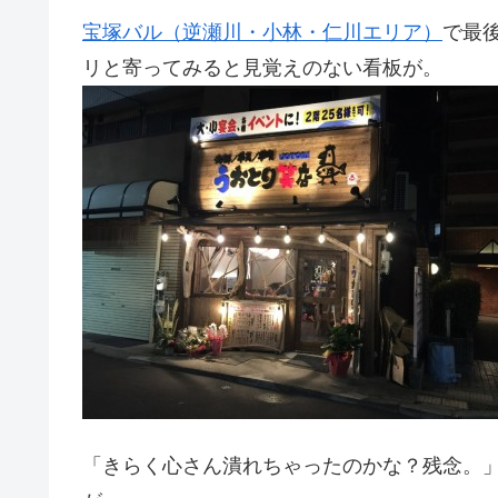
宝塚バル（逆瀬川・小林・仁川エリア）
で最
リと寄ってみると見覚えのない看板が。
「きらく心さん潰れちゃったのかな？残念。