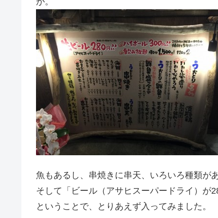
が。
魚もあるし、串焼きに串天、いろいろ種類が
そして「ビール（アサヒスーパードライ）が2
ということで、とりあえず入ってみました。