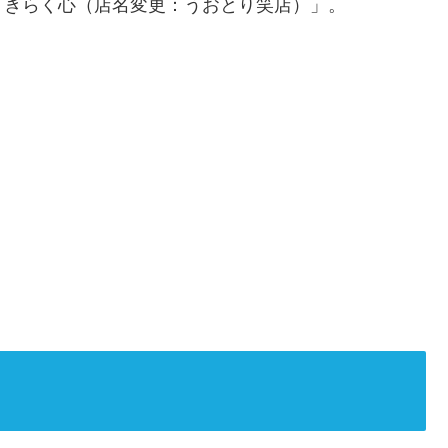
「きらく心（店名変更：うおとり笑店）」。