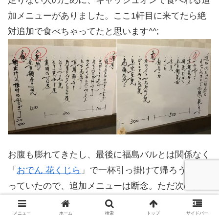
足りない人のために、キャッシュオンで食べれる追
加メニューがありました。ここ1軒目に来てたら絶
対追加で食べちゃってたと思います^^;
お腹も膨れてきたし、最後に福島バルとは関係なく
「
おでん 花くじら
」で一杯引っ掛けて帰ろうと思
っていたので、追加メニューは断念。ただ次の日の
朝ごはんにと「鯛出汁と姫竹のおにぎり」（2個
メニュー
ホーム
検索
トップ
サイドバー
300円）を買って帰りました♪ これもめっちゃ美味