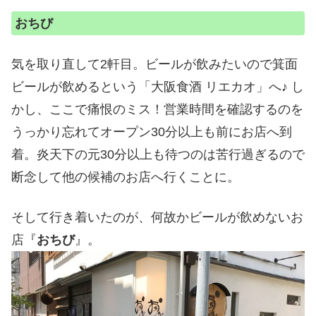
おちび
気を取り直して2軒目。ビールが飲みたいので箕面
ビールが飲めるという「大阪食酒 リエカオ」へ♪ し
かし、ここで痛恨のミス！営業時間を確認するのを
うっかり忘れてオープン30分以上も前にお店へ到
着。炎天下の元30分以上も待つのは苦行過ぎるので
断念して他の候補のお店へ行くことに。
そして行き着いたのが、何故かビールが飲めないお
店『
おちび
』。