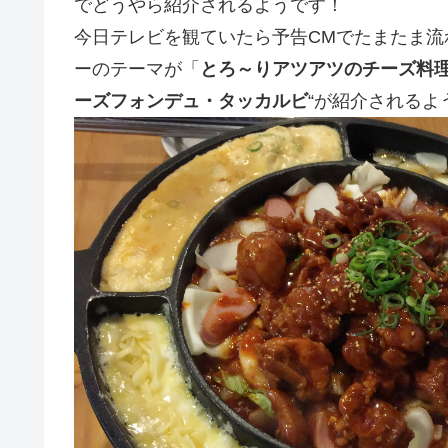
でどうやら紹介されるようです！
今日テレビを観ていたら予告CMでたまたま
ーのテーマが「
とろ～りアツアツのチーズ料理
ーズフォンデュ・タッカルビ
“が紹介されるよ