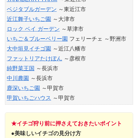
ベジタブルガーデン
～東近江市
近江舞子いちご園
～大津市
ロック ベイ ガーデン
～草津市
いちご＆ブルーベリー園
フェリーチェ ～野洲市
大中垣見イチゴ園
～近江八幡市
ファットリアたけぽん
～彦根市
純野菜王国
～長浜市
中川農園
～長浜市
鹿深いちご園
～甲賀市
甲賀いちごハウス
～甲賀市
★イチゴ狩り前に押さえておきたいポイント
●
美味しいイチゴの見分け方