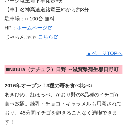
パーク竜王前下車徒歩5分
【車】名神高速道路竜王ICから約8分
駐車場：○ 100台 無料
HP：
ホームページ
じゃらん ≫≫
こちら
▲ページTOPへ
■
Natura（ナチュラ）日野 ～滋賀県蒲生郡日野町
2016年オープン！3種の苺を食べ比べ♪
あきひめ、紅ほっぺ、かおり野の3品種のイチゴが
食べ放題。練乳・チョコ・キャラメルも用意されて
おり、45分間イチゴを飽きることなく満喫できま
す！