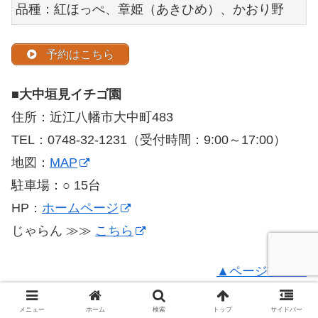
品種：紅ほっぺ、章姫（あきひめ）、かおり野
予約はこちら
■
大中垣見イチゴ園
住所：近江八幡市大中町483
TEL：0748-32-1231（受付時間：9:00～17:00）
地図：
MAP
駐車場：○ 15台
HP：
ホームページ
じゃらん ≫≫
こちら
▲ページTOPへ
■
ファットリアたけぽん ～滋賀県彦根市
メニュー
ホーム
検索
トップ
サイドバー