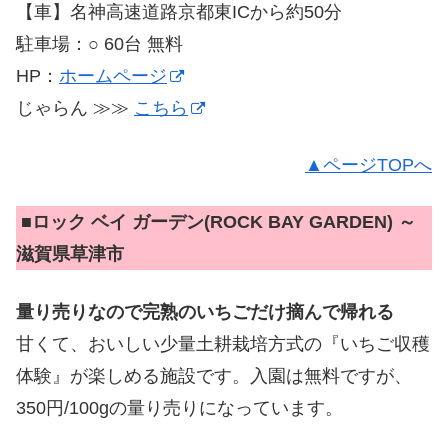
【車】名神高速道路京都東ICから約50分
駐車場：○ 60台 無料
HP：
ホームページ
じゃらん ≫≫
こちら
▲ページTOPへ
■
ロック ベイ ガーデン(ROCK BAY GARDEN) ～
滋賀県草津市
量り売りなので完熟のいちごだけ摘んで帰れる
甘くて、おいしい少量土耕栽培方式の『いちご収穫
体験』が楽しめる施設です。入園は無料ですが、
350円/100gの量り売りになっています。