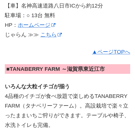
【車】名神高速道路八日市ICから約12分
駐車場：○ 13台 無料
HP：
ホームページ
じゃらん ≫≫
こちら
▲ページTOPへ
■
TANABERRY FARM ～滋賀県東近江市
いろんな大粒イチゴが揃う
4品種のイチゴが食べ放題で楽しめるTANABERRY
FARM（タナベリーファーム）。高設栽培で楽々立
ったままいちご狩りができます。テーブルや椅子、
水洗トイレも完備。