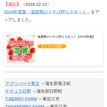
【追記】
（2018.12.12）
2019年度版「滋賀県のイチゴ狩りスポット」
をア
ップしました。
滋賀県のイチゴ狩りスポット【2019年版】
アグリパーク竜王
～蒲生郡竜王町
ナチュラ日野
～蒲生郡日野町
T-BERRY FARM
～東近江市
TANABERRY FARM
～東近江市