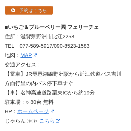
予約はこちら
■
いちご＆ブルーベリー園 フェリーチェ
住所：滋賀県野洲市比江2258
TEL：077-589-5917/090-8523-1583
地図：
MAP
交通アクセス：
【電車】JR琵琶湖線野洲駅から近江鉄道バス吉川
方面行里の内バス停下車すぐ
【車】名神高速道路栗東ICから約19分
駐車場：○ 80台 無料
HP：
ホームページ
じゃらん ≫≫
こちら