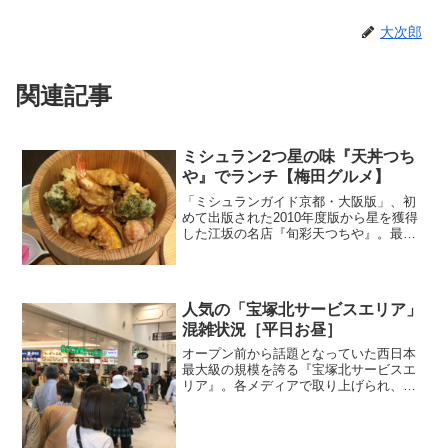
大次郎
関連記事
ミシュラン2つ星の味『天丼つち
や』でランチ【梅田グルメ】
「ミシュランガイド京都・大阪版」、初
めて出版された2010年度版から星を獲得
した江坂の名店『旬彩天つちや』。最初
は「1つ星」でしたが、2012年度版からは
「2つ星」を獲得している人気店です。ち
なみに、ミシュランガイド大阪2017の「2
つ星」...
人気の「宝塚北サービスエリア」
混雑状況［平日お昼］
オープン前から話題となっていた西日本
最大級の規模を誇る『宝塚北サービスエ
リア』。各メディアで取り上げられ、オ
ープン当初から凄い来場者で大混雑の人
気っぷり。オープンから1週間を過ぎ、平
日のお昼ならもう空いているかな？と思