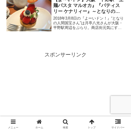
麺パスタ マルオカ』『パティス
リー ケナリィー』～となりの人
間国宝さん
2018年3月8日の『よーいドン！』“となり
の人間国宝さん”は月亭八光さんが大阪・
平野駅周辺をぶらり。商店街元気にする
男の妻に言えない隠し事＆元プロ野球選
手の父が娘に見せたい晴れ姿など、紹介
された情報はこちら！
スポンサーリンク
メニュー
ホーム
検索
トップ
サイドバー