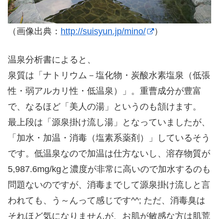
（画像出典：
http://suisyun.jp/mino/
）
温泉分析書によると、
泉質は「ナトリウム－塩化物・炭酸水素塩泉（低張
性・弱アルカリ性・低温泉）」。重曹成分が豊富
で、なるほど「美人の湯」というのも頷けます。
最上段は「源泉掛け流し湯」となっていましたが、
「加水・加温・消毒（塩素系薬剤）」しているそう
です。低温泉なので加温は仕方ないし、溶存物質が
5,987.6mg/kgと濃度が非常に高いので加水するのも
問題ないのですが、消毒までして源泉掛け流しと言
われても、う～んって感じです^^; ただ、消毒臭は
それほど気になりませんが、お肌が敏感な方は肌荒