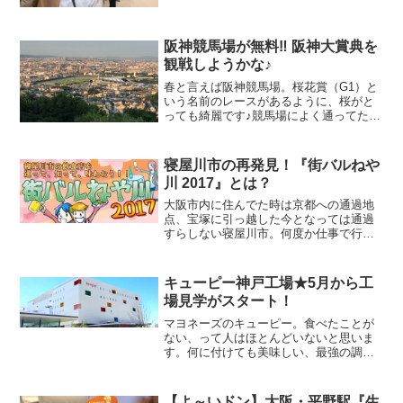
い昼食を食べようと行っ...
阪神競馬場が無料‼ 阪神大賞典を
観戦しようかな♪
春と言えば阪神競馬場。桜花賞（G1）と
いう名前のレースがあるように、桜がと
っても綺麗です♪競馬場によく通ってた時
はもちろん、最近のように競馬をしなく
なっても春になると阪神競馬場に足を運
んでしまいます。▼甲山森林公園から見
寝屋川市の再発見！『街バルねや
た阪神競馬場
川 2017』とは？
大阪市内に住んでた時は京都への通過地
点、宝塚に引っ越した今となっては通過
すらしない寝屋川市。何度か仕事で行く
ことはあっても遊びに行ったことのない
街、それが寝屋川市。普段馴染みのない
街だからこそ、どんなお店があるのか気
キューピー神戸工場★5月から工
になるもんです。「寝屋川...
場見学がスタート！
マヨネーズのキューピー。食べたことが
ない、って人はほとんどいないと思いま
す。何に付けても美味しい、最強の調味
料ですよね♪そんなキューピーの西日本の
マザー工場として、2016年10月「神戸工
場」が操業を開始しました。
【よ～いドン】大阪・平野駅『生