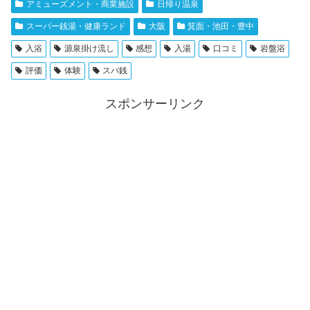
アミューズメント・商業施設
日帰り温泉
スーパー銭湯・健康ランド
大阪
箕面・池田・豊中
入浴
源泉掛け流し
感想
入湯
口コミ
岩盤浴
評価
体験
スパ銭
スポンサーリンク