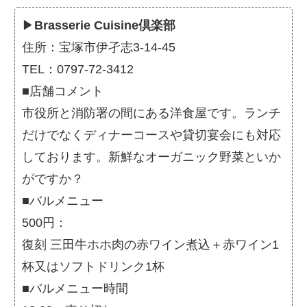
▶
Brasserie Cuisine倶楽部
住所：宝塚市伊孑志3-14-45
TEL：0797-72-3412
■店舗コメント
市役所と消防署の間にある洋食屋です。ランチ
だけでなくディナーコースや貸切宴会にも対応
しております。新鮮なオーガニック野菜といか
がですか？
■バルメニュー
500円：
復刻 三田牛ホホ肉の赤ワイン煮込＋赤ワイン1
杯又はソフトドリンク1杯
■バルメニュー時間