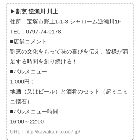
▶
割烹 逆瀬川 川上
住所：宝塚市野上1-1-3 シャローム逆瀬川1F
TEL：0797-74-0178
■店舗コメント
割烹の文化をもって味の喜びを伝え、皆様が満
足する時間を創り続ける！
■バルメニュー
1,000円：
地酒（又はビール）と酒肴のセット（超ミニミ
ニ懐石）
■バルメニュー時間
16:00～22:00
URL：http://kawakami.o.oo7.jp/