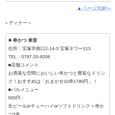
▲ ページTOPへ
＜ディナー＞
▶
串かつ 来音
住所：宝塚市南口2-14-3 宝塚タワー113
TEL：0797-20-9206
■店舗コメント
お洒落な空間においしい串かつと豊富なドリン
ク！おすすめは「おまかせ10串1780円」！
■バルメニュー
500円：
生ビールorチューハイorソフトドリンク＋串か
つ3本