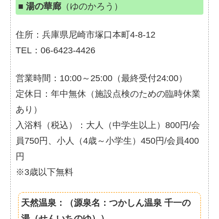
■
湯の華廊
（ゆのかろう）
住所：兵庫県尼崎市塚口本町4-8-12
TEL：06-6423-4426
営業時間：10:00～25:00（最終受付24:00）
定休日：年中無休（施設点検のための臨時休業
あり）
入浴料（税込）：大人（中学生以上）800円/会
員750円、小人（4歳～小学生）450円/会員400
円
※3歳以下無料
天然温泉：（源泉名：つかしん温泉 千一の
湯（せんいちのゆ））