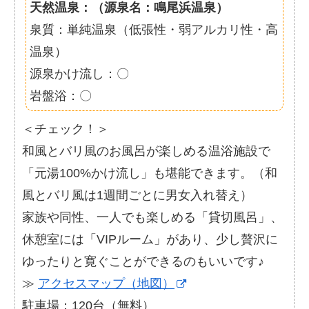
天然温泉：（源泉名：鳴尾浜温泉）
泉質：単純温泉（低張性・弱アルカリ性・高
温泉）
源泉かけ流し：〇
岩盤浴：〇
＜チェック！＞
和風とバリ風のお風呂が楽しめる温浴施設で
「元湯100%かけ流し」も堪能できます。（和
風とバリ風は1週間ごとに男女入れ替え）
家族や同性、一人でも楽しめる「貸切風呂」、
休憩室には「VIPルーム」があり、少し贅沢に
ゆったりと寛ぐことができるのもいいです♪
≫
アクセスマップ（地図）
駐車場：120台（無料）