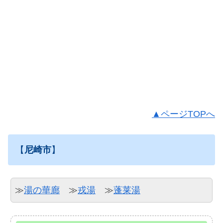
▲ページTOPへ
【
尼崎市
】
≫
湯の華廊
≫
戎湯
≫
蓬莱湯