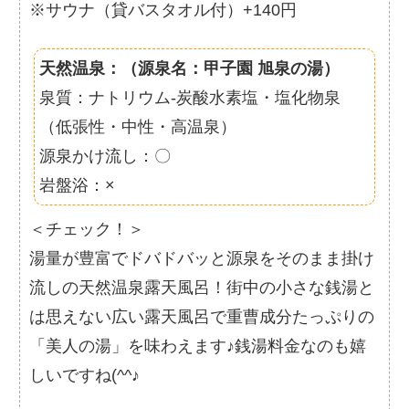
※サウナ（貸バスタオル付）+140円
天然温泉：（源泉名：甲子園 旭泉の湯）
泉質：ナトリウム-炭酸水素塩・塩化物泉
（低張性・中性・高温泉）
源泉かけ流し：〇
岩盤浴：×
＜チェック！＞
湯量が豊富でドバドバッと源泉をそのまま掛け
流しの天然温泉露天風呂！街中の小さな銭湯と
は思えない広い露天風呂で重曹成分たっぷりの
「美人の湯」を味わえます♪銭湯料金なのも嬉
しいですね(^^♪