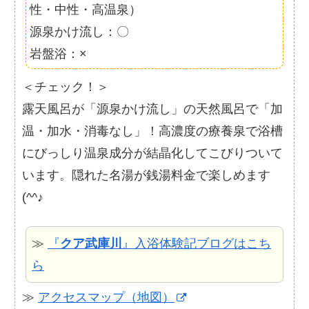
性・中性・高温泉）
源泉かけ流し：〇
岩盤浴：×
＜チェック！＞
露天風呂が「源泉かけ流し」の天然風呂で「加
温・加水・消毒なし」！高濃度の療養泉で浴槽
にびっしり温泉成分が結晶化してこびりついて
います。隠れた名湯が銭湯料金で楽しめます
(^^♪
≫
『
クア武庫川
』入浴体験記ブログはこち
ら
≫
アクセスマップ（地図）