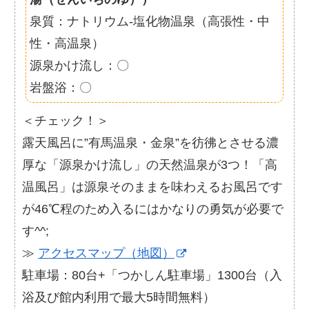
泉質：ナトリウム-塩化物温泉（高張性・中
性・高温泉）
源泉かけ流し：〇
岩盤浴：〇
＜チェック！＞
露天風呂に”有馬温泉・金泉”を彷彿とさせる濃
厚な「源泉かけ流し」の天然温泉が3つ！「高
温風呂」は源泉そのままを味わえるお風呂です
が46℃程のため入るにはかなりの勇気が必要で
す^^;
≫
アクセスマップ（地図）
駐車場：80台+「つかしん駐車場」1300台（入
浴及び館内利用で最大5時間無料）