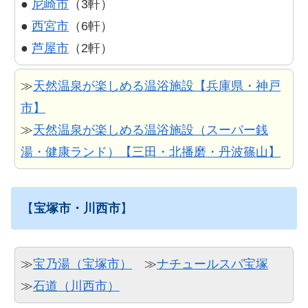
●
尼崎市
（3軒）
●
西宮市
（6軒）
●
芦屋市
（2軒）
≫
天然温泉が楽しめる温浴施設【兵庫県・神戸
市】
≫
天然温泉が楽しめる温浴施設（スーパー銭
湯・健康ランド）【三田・北播磨・丹波篠山】
【
宝塚市・川西市
】
≫
宝乃湯（宝塚市）
≫
ナチュールスパ宝塚
≫
石道（川西市）