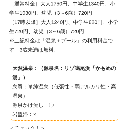
［通常料金］大人1750円、中学生1340円、小
学生1030円、幼児（3～6歳）720円
［17時以降］大人1240円、中学生820円、小学
生720円、幼児（3～6歳）720円
※上記料金は「温泉＋プール」の利用料金で
す。3歳未満は無料。
天然温泉：（源泉名：リゾ鳴尾浜「かもめの
湯」）
泉質：単純温泉（低張性・弱アルカリ性・高
温泉）
源泉かけ流し：〇
岩盤浴：×
＜チェック！＞