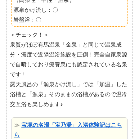
（高張性・中性・温泉）
源泉かけ流し：〇
岩盤浴：〇
＜チェック！＞
泉質がほぼ有馬温泉「金泉」と同じで温泉成
分・濃度で近隣温浴施設を圧倒！完全自家泉源
で自噴しており療養泉にも認定されている名泉
です！
露天風呂の「源泉かけ流し」では「加温」した
浴槽と「源泉」そのままの浴槽があるので温冷
交互浴も楽しめます♪
≫
宝塚の名湯「宝乃湯」入浴体験記はこち
ら