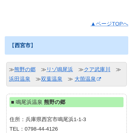
▲ページTOPへ
【
西宮市
】
≫
熊野の郷
≫
リゾ鳴尾浜
≫
クア武庫川
≫
浜田温泉
≫
双葉温泉
≫
大箇温泉
■ 鳴尾浜温泉
熊野の郷
住所：兵庫県西宮市鳴尾浜1-1-3
TEL：0798-44-4126