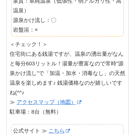
泉質：単純温泉（低張性・弱アルカリ性・高
温泉）
源泉かけ流し：〇
岩盤浴：×
＜チェック！＞
住宅街にある銭湯ですが、温泉の湧出量がなん
と毎分603リットル！湯量が豊富なので常時”源
泉かけ流し”で「加温・加水・消毒なし」の天然
温泉を楽しめます♪ 銭湯価格なのが嬉しいです
ね(^^♪
≫
アクセスマップ（地図）
駐車場：8台（無料）
公式サイト ≫
こちら