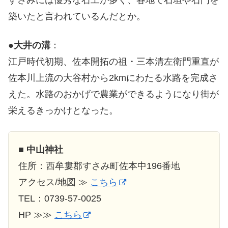
すさみには優秀な石工が多く、各地で石垣や石門を
築いたと言われているんだとか。
●
大井の溝
：
江戸時代初期、佐本開拓の祖・三本清左衛門重直が
佐本川上流の大谷村から2kmにわたる水路を完成さ
えた。水路のおかげで農業ができるようになり街が
栄えるきっかけとなった。
■
中山神社
住所：西牟婁郡すさみ町佐本中196番地
アクセス/地図 ≫
こちら
TEL：0739-57-0025
HP ≫≫
こちら