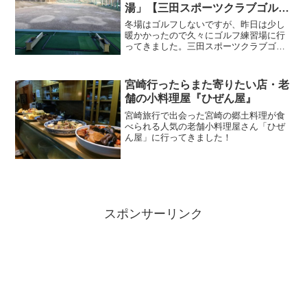
湯」【三田スポーツクラブゴルフ
練習場】
冬場はゴルフしないですが、昨日は少し
暖かかったので久々にゴルフ練習場に行
ってきました。三田スポーツクラブゴル
フ練習場たまには違うところで練習しよ
うと探したところ『三田スポーツクラブ
ゴルフ練習場』という面白い打ちっ放し
宮崎行ったらまた寄りたい店・老
を発見！なんと「天然温泉...
舗の小料理屋『ひぜん屋』
宮崎旅行で出会った宮崎の郷土料理が食
べられる人気の老舗小料理屋さん「ひぜ
ん屋」に行ってきました！
スポンサーリンク