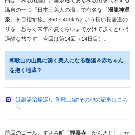
回は『和歌山編』。温泉処である和歌山を代表する
温泉の一つ「日本三美人の湯」で有名な『
湯龍神温
泉
』を目指す旅。350～400kmという長い長居道の
りを、恐らく来年の夏くらいまでかけて歩くという
過酷な旅です。今回は第14回（14日目）。
和歌山の山奥に湧く美人になる秘湯＆赤ちゃん
を抱く地蔵？
近畿湯治場巡り“和歌山編”その他の記事はこち
ら
前回のゴール、すさみ町「
観喜寺
（かんきじ）」か