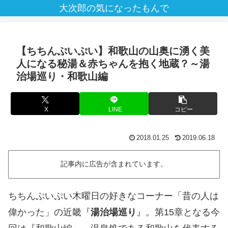
大次郎の気になったもんで
【ちちんぷいぷい】和歌山の山奥に湧く美
人になる秘湯＆赤ちゃんを抱く地蔵？～湯
治場巡り・和歌山編
X
LINE
コピー
2018.01.25
2019.06.18
記事内に広告が含まれています。
ちちんぷいぷい木曜日の好きなコーナー「昔の人は
偉かった」の近畿『
湯治場巡り
』。第15章となる今