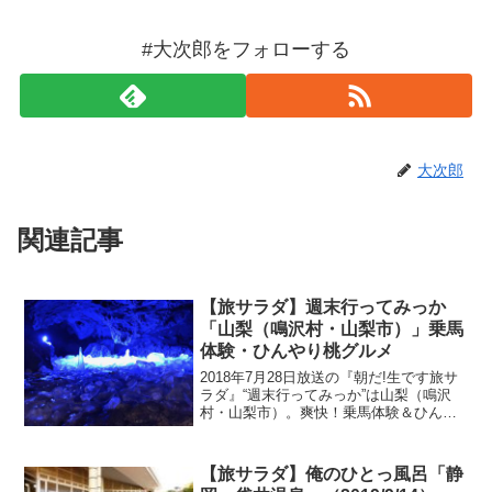
#大次郎をフォローする
大次郎
関連記事
【旅サラダ】週末行ってみっか
「山梨（鳴沢村・山梨市）」乗馬
体験・ひんやり桃グルメ
2018年7月28日放送の『朝だ!生です旅サ
ラダ』“週末行ってみっか”は山梨（鳴沢
村・山梨市）。爽快！乗馬体験＆ひんや
り桃グルメ！紹介された情報はこちら！
【旅サラダ】俺のひとっ風呂「静