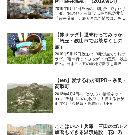
岡・袋井温泉」（2019/9/14）
2019年9月14日放送の『朝だ!生です旅サ
ラダ』“俺のひとっ風呂”は静岡県袋井市
「袋井温泉」。紹介された情報はこち
ら！
【旅サラダ】週末行ってみっか
「埼玉・狭山市でお茶尽くしの
旅」
2018年5月19日放送の『朝だ!生です旅サ
ラダ』“週末行ってみっか”は埼玉県・狭山
市へ。日本三大茶の産地で新茶を満喫す
るお茶尽くしの旅！紹介された情報はこ
ちら！
【ten】愛するわが町PR～奈良・
高取町
2018年4月4日の『かんさい情報ネット
ten』“浅越ゴエのお役立ち！愛するわが
町”では「奈良県・高取町」をPR!
ここはいい！兵庫・三田のゴルフ
練習もできる温泉施設「花山乃