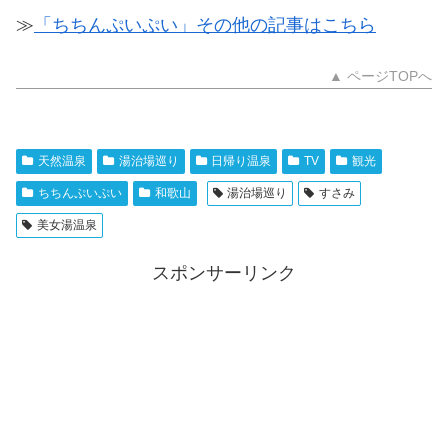
≫
「ちちんぷいぷい」その他の記事はこちら
▲ ページTOPへ
天然温泉
湯治場巡り
日帰り温泉
TV
観光
ちちんぷいぷい
和歌山
湯治場巡り
すさみ
美女湯温泉
スポンサーリンク