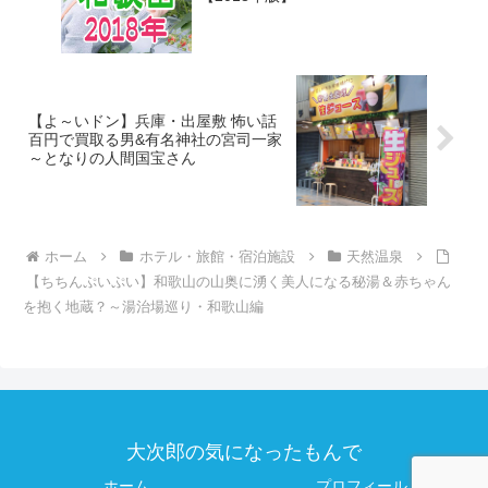
【よ～いドン】兵庫・出屋敷 怖い話
百円で買取る男&有名神社の宮司一家
～となりの人間国宝さん
ホーム
ホテル・旅館・宿泊施設
天然温泉
【ちちんぷいぷい】和歌山の山奥に湧く美人になる秘湯＆赤ちゃん
を抱く地蔵？～湯治場巡り・和歌山編
大次郎の気になったもんで
ホーム
プロフィール