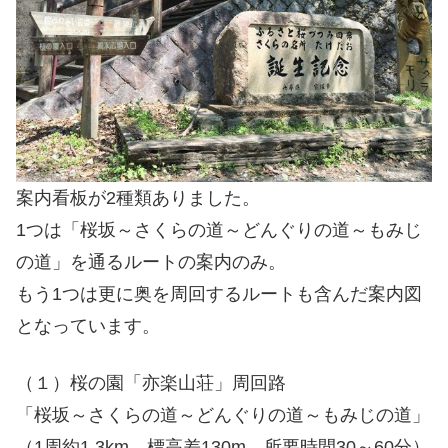
案内看板が2種類ありました。
1つは「桜坂～さくらの道～どんぐりの道～もみじ
の道」を通るルートの案内のみ。
もう1つは更に奥を周回するルートも含んだ案内図
となっています。
（１）桜の園「亦楽山荘」周回路
「桜坂～さくらの道～どんぐりの道～もみじの道」
（1周約1.3km、標高差130m、所要時間30～60分）