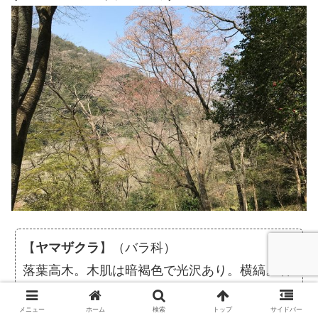
【
ヤマザクラ
】（バラ科）
落葉高木。木肌は暗褐色で光沢あり。横縞。若
葉は赤褐色。4月中旬に葉の展開と同時に花を
メニュー
ホーム
検索
トップ
サイドバー
咲かす。6月果実は黒く熟す。［櫻守の会・兵