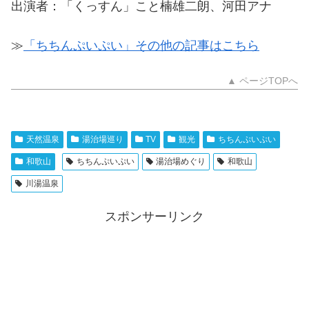
出演者：「くっすん」こと楠雄二朗、河田アナ
≫
「ちちんぷいぷい」その他の記事はこちら
▲ ページTOPへ
天然温泉
湯治場巡り
TV
観光
ちちんぷいぷい
和歌山
ちちんぷいぷい
湯治場めぐり
和歌山
川湯温泉
スポンサーリンク