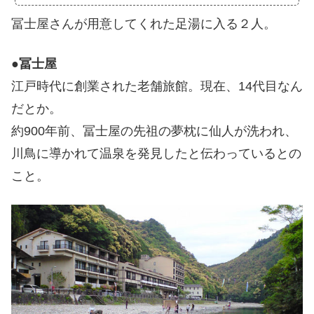
冨士屋さんが用意してくれた足湯に入る２人。
●
冨士屋
江戸時代に創業された老舗旅館。現在、14代目なん
だとか。
約900年前、冨士屋の先祖の夢枕に仙人が洗われ、
川鳥に導かれて温泉を発見したと伝わっているとの
こと。