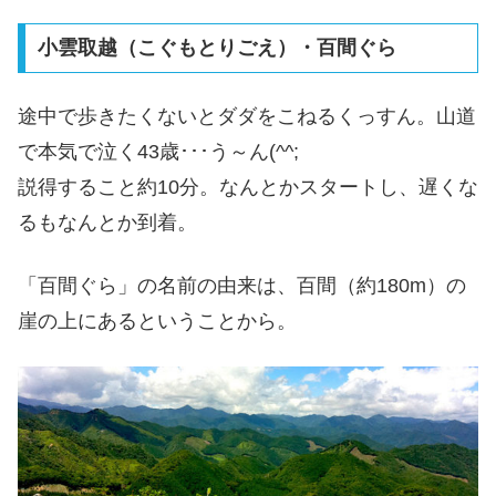
小雲取越（こぐもとりごえ）・百間ぐら
途中で歩きたくないとダダをこねるくっすん。山道
で本気で泣く43歳･･･う～ん(^^;
説得すること約10分。なんとかスタートし、遅くな
るもなんとか到着。
「百間ぐら」の名前の由来は、百間（約180m）の
崖の上にあるということから。