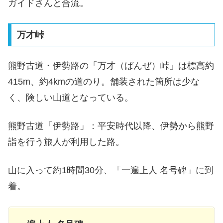
ガイドさんと合流。
万才峠
熊野古道・伊勢路の「万才（ばんぜ）峠」は標高約
415m、約4kmの道のり。舗装された箇所は少な
く、険しい山道となっている。
熊野古道「伊勢路」：平安時代以降、伊勢から熊野
詣を行う旅人が利用した路。
山に入って約1時間30分、「一遍上人 名号碑」に到
着。