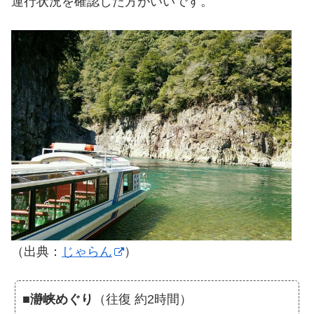
運行状況を確認した方がいいです。
（出典：
じゃらん
）
■
瀞峡めぐり
（往復 約2時間）