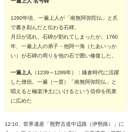
一遍上人 名号碑
1280年頃、一遍上人が「南無阿弥陀仏」と爪
で書き刻んだと伝わる石碑。
月日が流れ、石碑が割れてしまったが、1760
年、一遍上人の弟子・他阿一海（たあいっか
い）が石碑の周りを他の石で囲い修復した。
一遍上人
（1239～1289年）：鎌倉時代に活躍
した僧侶。一遍（一度）「南無阿弥陀仏」と
唱えると極楽浄土にいけるという信仰を民衆
に広めた
12:10、世界遺産「熊野古道中辺路（伊勢路）」に