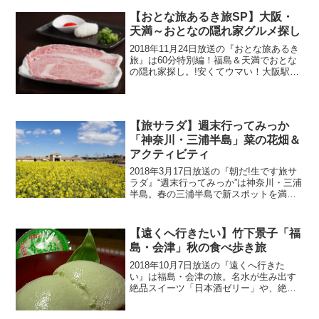
【おとな旅あるき旅SP】大阪・
天満～おとなの隠れ家グルメ探し
2018年11月24日放送の『おとな旅あるき
旅』は60分特別編！福島＆天満でおとな
の隠れ家探し。!安くてウマい！大阪駅か
ら１駅の「福島＆天満」。最強のグルメ
タウンで見つけた名店が続々登場！２日
目「天満編」で紹介されたお店の情報は
こちら！
【旅サラダ】週末行ってみっか
「神奈川・三浦半島」菜の花畑＆
アクティビティ
2018年3月17日放送の『朝だ!生です旅サ
ラダ』“週末行ってみっか”は神奈川・三浦
半島。春の三浦半島で新スポットを満
喫！紹介された情報はこちら！
【遠くへ行きたい】竹下景子「福
島・会津」秋の食べ歩き旅
2018年10月7日放送の『遠くへ行きた
い』は福島・会津の旅。名水が生み出す
絶品スイーツ「日本酒ゼリー」や、絶品
そば食べ比べ、水と豆にこだわる大人気
豆腐など、食べ歩き旅を満喫します。紹