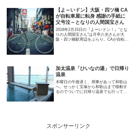
介された情報はこちら！
【よ～いドン】大阪・四ツ橋 CA
が自転車屋に転身 感謝の手紙に
父号泣～となりの人間国宝さん
2018年2月15日の『よーいドン！』“とな
りの人間国宝さん”は月亭八光さんが大
阪・四ツ橋駅周辺をぶらり。CAが自転車
屋に転身、感謝の手紙に父号泣＆インス
タ映えスイーツなど、紹介された情報は
こちら！
加太温泉「ひいなの湯」で日帰り
温泉
木曜日の午後遅く、用事があって和歌山
へ。せっかく宝塚から和歌山まで移動す
るのでついでに日帰り温泉でも行ってみ
ようということに。用事は和歌山市内な
んで、お盆に行った「花山温泉」でもい
いかな？と思ったのですが、どうせなら
まだ行ったことない温泉が...
スポンサーリンク