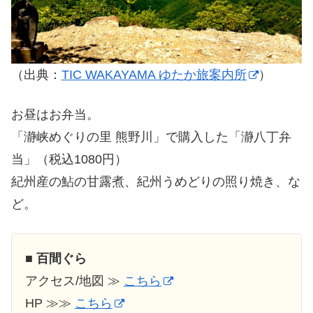
（出典：
TIC WAKAYAMA ゆたか旅案内所
）
お昼はお弁当。
「瀞峡めぐりの里 熊野川」で購入した「瀞八丁弁
当」（税込1080円）
紀州産の鮎の甘露煮、紀州うめどりの照り焼き、な
ど。
■
百間ぐら
アクセス/地図 ≫
こちら
HP ≫≫
こちら