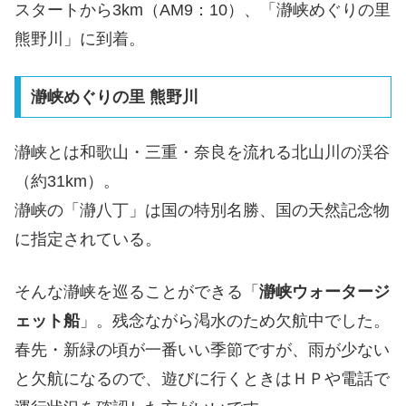
スタートから3km（AM9：10）、「瀞峡めぐりの里
熊野川」に到着。
瀞峡めぐりの里 熊野川
瀞峡とは和歌山・三重・奈良を流れる北山川の渓谷
（約31km）。
瀞峡の「瀞八丁」は国の特別名勝、国の天然記念物
に指定されている。
そんな瀞峡を巡ることができる「
瀞峡ウォータージ
ェット船
」。残念ながら渇水のため欠航中でした。
春先・新緑の頃が一番いい季節ですが、雨が少ない
と欠航になるので、遊びに行くときはＨＰや電話で