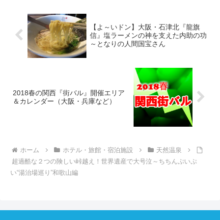
【よ～いドン】大阪・石津北『龍旗
信』塩ラーメンの神を支えた内助の功
～となりの人間国宝さん
2018春の関西『街バル』開催エリア
＆カレンダー（大阪・兵庫など）
ホーム
ホテル・旅館・宿泊施設
天然温泉
超過酷な２つの険しい峠越え！世界遺産で大号泣～ちちんぷいぷ
い“湯治場巡り”和歌山編