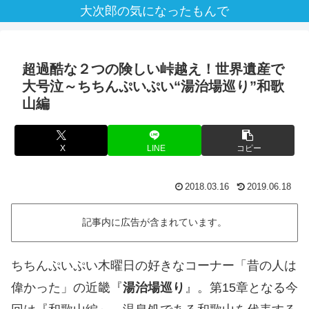
大次郎の気になったもんで
超過酷な２つの険しい峠越え！世界遺産で
大号泣～ちちんぷいぷい“湯治場巡り”和歌
山編
X
LINE
コピー
2018.03.16
2019.06.18
記事内に広告が含まれています。
ちちんぷいぷい木曜日の好きなコーナー「昔の人は
偉かった」の近畿『
湯治場巡り
』。第15章となる今