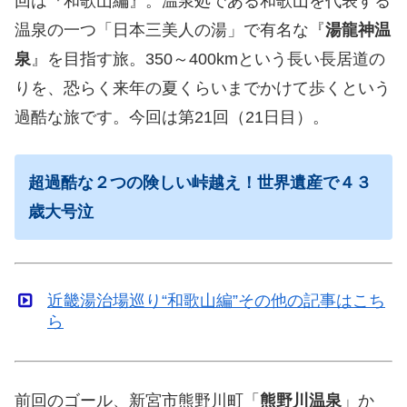
回は『和歌山編』。温泉処である和歌山を代表する
温泉の一つ「日本三美人の湯」で有名な『
湯龍神温
泉
』を目指す旅。350～400kmという長い長居道の
りを、恐らく来年の夏くらいまでかけて歩くという
過酷な旅です。今回は第21回（21日目）。
超過酷な２つの険しい峠越え！世界遺産で４３
歳大号泣
近畿湯治場巡り“和歌山編”その他の記事はこち
ら
前回のゴール、新宮市熊野川町「
熊野川温泉
」か