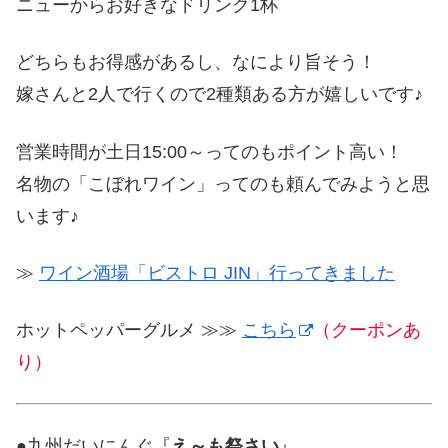
ニューからお好きなドリンク1杯
どちらもお得感があるし、なにより旨そう！
嫁さんと2人で行くので2種類ある方が嬉しいです♪
営業時間が土日15:00～ってのもポイント高い！
名物の「こぼれワイン」ってのも頼んでみようと思
います♪
≫
ワイン酒場「ビストロ JIN」行ってきました
ホットペッパーグルメ ≫≫
こちら
（クーポンあ
り）
●九州だいにんぐ『
え～も祭さい
』