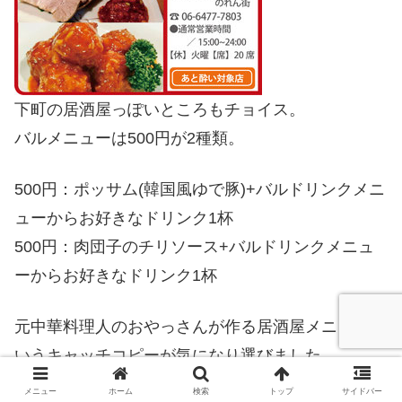
下町の居酒屋っぽいところもチョイス。
バルメニューは500円が2種類。
500円：ポッサム(韓国風ゆで豚)+バルドリンクメニ
ューからお好きなドリンク1杯
500円：肉団子のチリソース+バルドリンクメニュ
ーからお好きなドリンク1杯
元中華料理人のおやっさんが作る居酒屋メニューと
いうキャッチコピーが気になり選びました。
こういうお店がめっちゃ旨かったりするんだよねぇ
メニュー
ホーム
検索
トップ
サイドバー