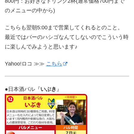
800円：お好きなドリンク2杯(通常価格700円まで
のメニューの中から)
こちらも翌朝5:00まで営業してくれるとのこと。
最近ではバーのハシゴなんてしないのでこういう時
に楽しんでみようと思います♪
Yahoo!ロコ ≫≫
こちら
●日本酒バル『
いぶき
』