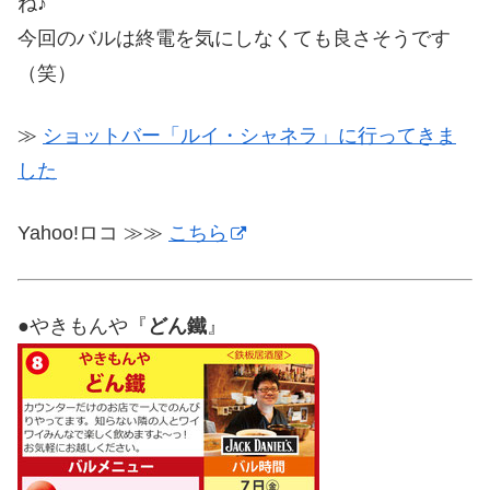
ね♪
今回のバルは終電を気にしなくても良さそうです
（笑）
≫
ショットバー「ルイ・シャネラ」に行ってきま
した
Yahoo!ロコ ≫≫
こちら
●やきもんや『
どん鐵
』