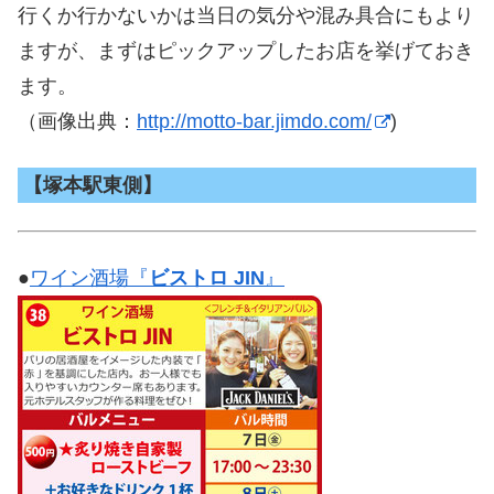
行くか行かないかは当日の気分や混み具合にもより
ますが、まずはピックアップしたお店を挙げておき
ます。
（画像出典：
http://motto-bar.jimdo.com/
)
【塚本駅東側】
●
ワイン酒場『
ビストロ JIN
』