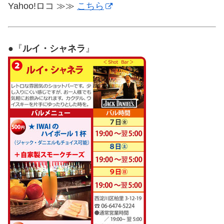
Yahoo!ロコ ≫≫
こちら
●『
ルイ・シャネラ
』