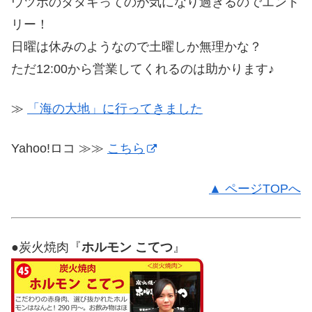
ウツボのタタキってのが気になり過ぎるのでエント
リー！
日曜は休みのようなので土曜しか無理かな？
ただ12:00から営業してくれるのは助かります♪
≫
「海の大地」に行ってきました
Yahoo!ロコ ≫≫
こちら
▲ ページTOPへ
●炭火焼肉『
ホルモン こてつ
』