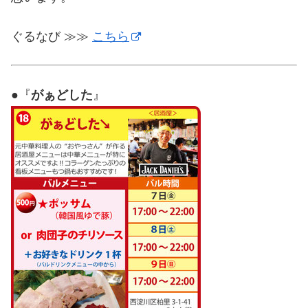
ぐるなび ≫≫
こちら
●『
がぁどした
』