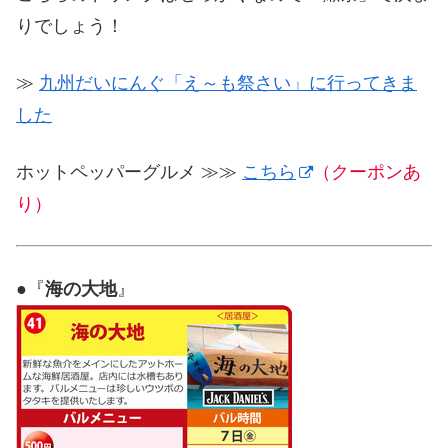
りでしょう！
≫
九州だいにんぐ「え～も祭さい」に行ってきま
した
ホットペッパーグルメ ≫≫
こちら
（クーポンあ
り）
●『
海の大地
』