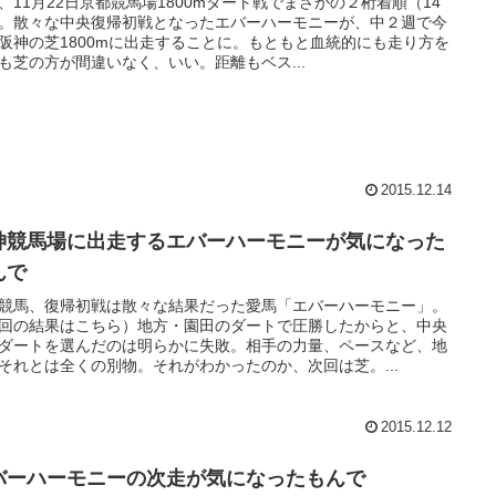
、11月22日京都競馬場1800mダート戦でまさかの２桁着順（14
。散々な中央復帰初戦となったエバーハーモニーが、中２週で今
阪神の芝1800mに出走することに。もともと血統的にも走り方を
も芝の方が間違いなく、いい。距離もベス...
2015.12.14
神競馬場に出走するエバーハーモニーが気になった
んで
競馬、復帰初戦は散々な結果だった愛馬「エバーハーモニー」。
回の結果はこちら）地方・園田のダートで圧勝したからと、中央
ダートを選んだのは明らかに失敗。相手の力量、ペースなど、地
それとは全くの別物。それがわかったのか、次回は芝。...
2015.12.12
バーハーモニーの次走が気になったもんで