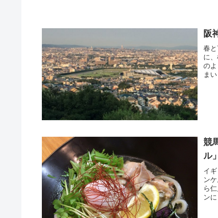
阪
春と
に、
のよ
まい
競
ル
イギ
ンケ
ら仁
ンに