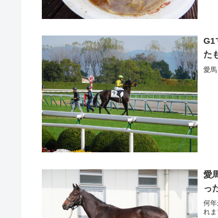
G
た
愛馬
愛
っ
何年
れま