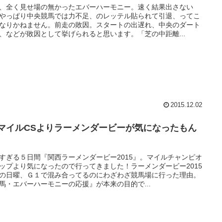
、全く見せ場の無かったエバーハーモニー。速く結果出さない
やっぱり中央競馬では力不足、のレッテル貼られて引退、ってこ
なりかねません。前走の敗因。スタートの出遅れ、中央のダート
、などが敗因として挙げられると思います。「芝の中距離...
2015.12.02
1マイルCSよりラーメンダービーが気になったもん
すぎる５日間『関西ラーメンダービー2015』。マイルチャンピオ
ップより気になったので行ってきました！ラーメンダービー2015
の日曜、Ｇ１で混み合ってるのにわざわざ競馬場に行った理由。
馬・エバーハーモニーの応援』が本来の目的で...