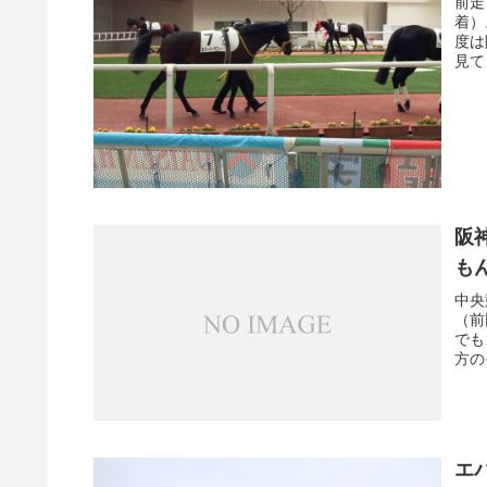
前走
着）
度は
見て
阪
も
中央
（前
でも
方の
エ