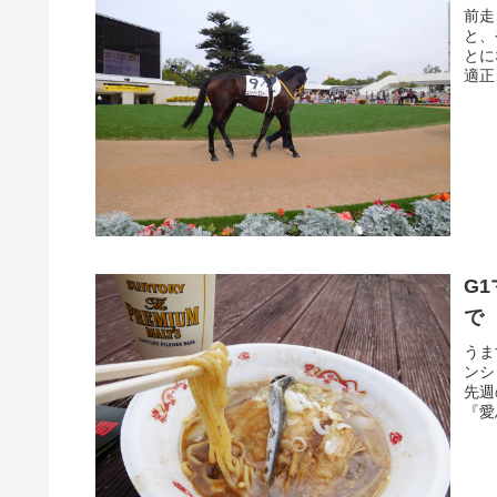
前走
と、
とに
適正
G
で
うま
ンシ
先週
『愛