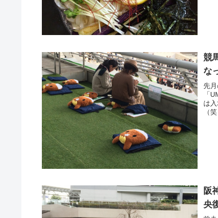
競
な
先月
「U
は入
（笑
阪
央