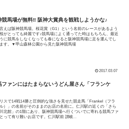
神競馬場が無料‼ 阪神大賞典を観戦しようかな♪
言えば阪神競馬場。桜花賞（G1）という名前のレースがあるよう
桜がとっても綺麗です♪競馬場によく通ってた時はもちろん、最近
うに競馬をしなくなっても春になると阪神競馬場に足を運んでし
ます。▼甲山森林公園から見た阪神競馬場
2017.03.07
馬ファンにはたまらないうどん屋さん「フランケ
」
リスで14戦14勝と圧倒的な強さを見せた競走馬「Frankel（フラ
ル）」の名前がそのままのお店の名前に。仁川駅の近くの「さら
川北館」の1階にあり、阪神競馬場へ行くついでに寄れる競馬ファ
とって有り難いお店です。仁川駅前 讃岐...