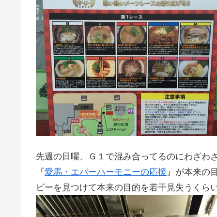
先週の日曜、Ｇ１で混み合ってるのにわざわ
『
愛馬・エバーハーモニーの応援
』が本来の
ビーを見つけて本来の目的を若干見失うくら