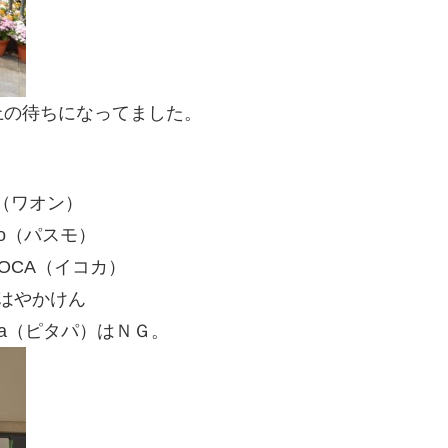
上の待ちになってました。
n（ワオン）
mo（パスモ）
COCA（イコカ）
・はやかけん
Pa（ピタパ）はＮＧ。