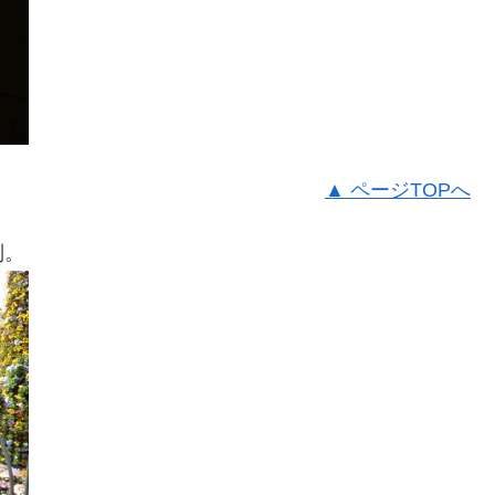
▲ ページTOPへ
列。