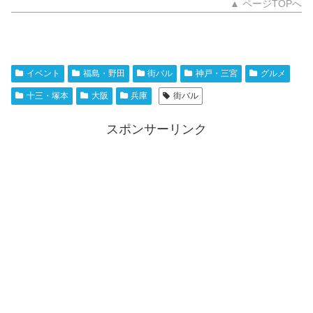
▲ ページTOPへ
イベント
福島・野田
街バル
神戸・三宮
グルメ
十三・塚本
大阪
兵庫
街バル
スポンサーリンク