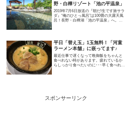
野・白樺リゾート「池の平温泉」
2019年7月6日放送の『朝だ!生です旅サラ
ダ』“俺のひとっ風呂”は100畳の大露天風
呂！長野・白樺湖「池の平温泉」へ。紹
介された情報はこちら！
平日「替え玉」1玉無料！「河童
ラーメン本舗」に嵌ってます♪
最近仕事で遅くなって晩御飯をちゃんと
食べれない時があります。疲れているか
らしっかり食べたいのに･･･早く食べれ
て、元気の出るもの･･･そうだ！ラーメン
だ！！ということで、最近宝塚周辺のラ
ーメン屋を巡ってます。その中でも一番
気に入っているのが...
スポンサーリンク