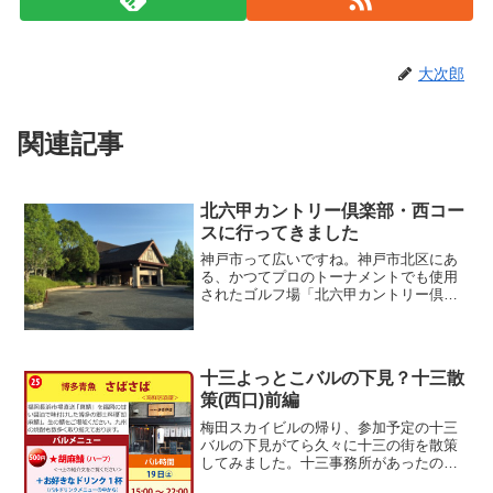
大次郎
関連記事
北六甲カントリー倶楽部・西コー
スに行ってきました
神戸市って広いですね。神戸市北区にあ
る、かつてプロのトーナメントでも使用
されたゴルフ場「北六甲カントリー倶楽
部」の西コースに行ってきました。北六
甲カントリー倶楽部北六甲ＣＣには「東
コース」と「西コース」があり、隣接し
てます。東コースは「キャ...
十三よっとこバルの下見？十三散
策(西口)前編
梅田スカイビルの帰り、参加予定の十三
バルの下見がてら久々に十三の街を散策
してみました。十三事務所があったのは
もう10年以上も前のこと。昔よく行って