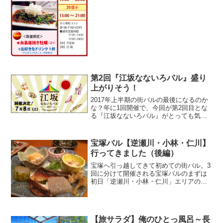
たお店もほとんどが違う店になっていま
した。とりあえず、歩いた順にお店の外
観と簡単な紹介を掲載し...
第2回『江坂なないろバル』盛り
上がりそう！
2017年上半期の街バルの最後になるのか
な？年に1回開催で、今回が第2回目とな
る『江坂なないろバル』がとっても気に
なります！まだ行ったことがないので今
回初参戦してみようと思います( ｀ー´)ノ
（画像出典：）
宝塚バル【逆瀬川・小林・仁川】
行ってきました（後編）
宝塚へ引っ越してきて初めての街バル。3
回に分けて開催される宝塚バルのまずは
初日「逆瀬川・小林・仁川」エリアの後
編です。
【旅サラダ】俺のひとっ風呂～長