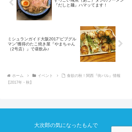
すっごい飛魚（あご）ダシのラーメン
『だしと麺』ハマッてます！
ミシュランガイド大阪2017“ビブグル
マン”獲得のたこ焼き屋『やまちゃん
（2号店）』で昼飲み♪
ホーム
イベント
食欲の秋！関西『街バル』情報
【2017年・秋】
大次郎の気になったもんで