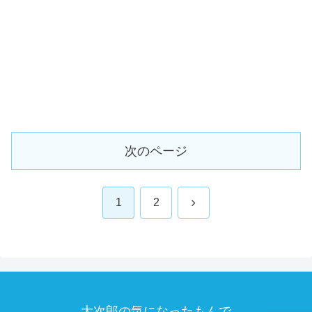
次のページ
次
1
2
へ
大次郎の気になったもんで