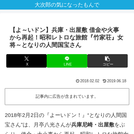
大次郎の気になったもんで
【よ～いドン】兵庫・出屋敷 借金や火事
から再起！昭和レトロな旅館『竹家荘』女
将～となりの人間国宝さん
X
LINE
コピー
2018.02.02
2019.06.18
記事内に広告が含まれています。
2018年2月2日の『よーいドン！』“となりの人間国
宝さん”は、月亭八光さんが
兵庫尼崎・出屋敷
をぶ