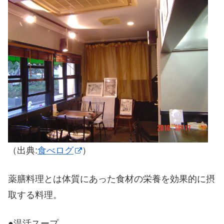
（出典:
食べログ
）
薬膳料理とは体質にあった食材の栄養を効果的に摂
取する料理。
●温活スープ