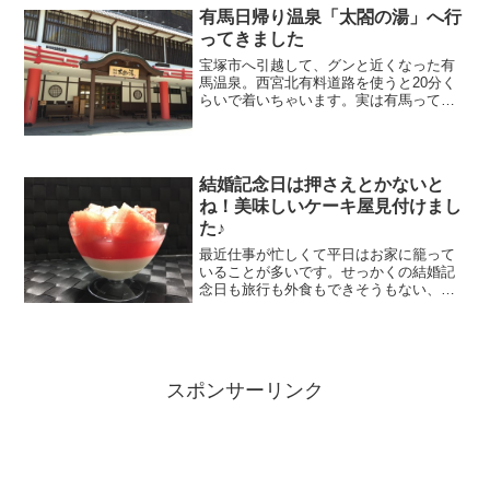
ワイン＆ホルモン好きの僕に...
有馬日帰り温泉「太閤の湯」へ行
ってきました
宝塚市へ引越して、グンと近くなった有
馬温泉。西宮北有料道路を使うと20分く
らいで着いちゃいます。実は有馬って神
戸市なんですね^^;ということで、近所の
温泉「有馬温泉」の日帰り温泉「太閤の
湯」に行ってみることに♪
結婚記念日は押さえとかないと
ね！美味しいケーキ屋見付けまし
た♪
最近仕事が忙しくて平日はお家に籠って
いることが多いです。せっかくの結婚記
念日も旅行も外食もできそうもない、と
いうことで家でワインでも楽しむこと
に。ワインと言えばイタリアンかな？と
思ったのですが、白ワインとお寿司も合
います。ピザと寿司、悩んだ...
スポンサーリンク