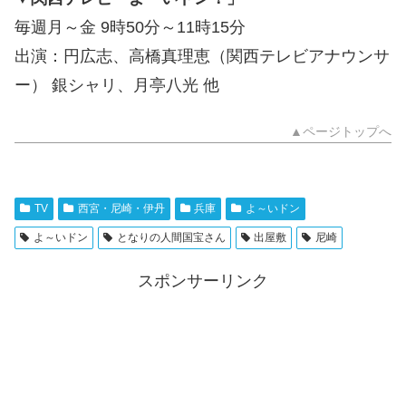
毎週月～金 9時50分～11時15分
出演：円広志、高橋真理恵（関西テレビアナウンサ
ー） 銀シャリ、月亭八光 他
▲ページトップへ
TV
西宮・尼崎・伊丹
兵庫
よ～いドン
よ～いドン
となりの人間国宝さん
出屋敷
尼崎
スポンサーリンク