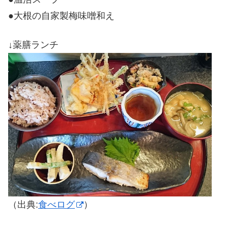
●大根の自家製梅味噌和え
↓薬膳ランチ
（出典:
食べログ
）