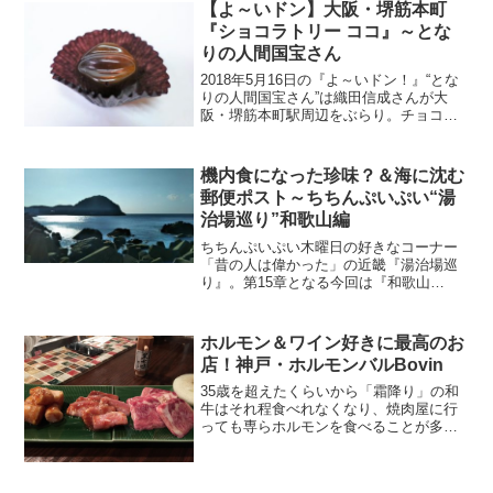
【よ～いドン】大阪・堺筋本町
『ショコラトリー ココ』～とな
りの人間国宝さん
2018年5月16日の『よ～いドン！』“とな
りの人間国宝さん”は織田信成さんが大
阪・堺筋本町駅周辺をぶらり。チョコ作
りに燃える夫、支える妻が流した涙＆飯
がウマくなる木おけなど、紹介された情
報はこちら！
機内食になった珍味？＆海に沈む
郵便ポスト～ちちんぷいぷい“湯
治場巡り”和歌山編
ちちんぷいぷい木曜日の好きなコーナー
「昔の人は偉かった」の近畿『湯治場巡
り』。第15章となる今回は『和歌山
編』。温泉処である和歌山を代表する温
泉の一つ「日本三美人の湯」で有名な
『湯龍神温泉』を目指す旅。350～400km
ホルモン＆ワイン好きに最高のお
という長い長居道のり...
店！神戸・ホルモンバルBovin
35歳を超えたくらいから「霜降り」の和
牛はそれ程食べれなくなり、焼肉屋に行
っても専らホルモンを食べることが多く
なりました。「ホルモンが充実してて、
美味しいワインが飲めたら最高だよ
ね。」といつも思ってましたが、そんな