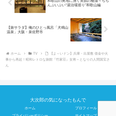
和歌山の奥地に湧く美肌の秘湯～ちち
んぷいぷい“湯治場巡り”和歌山編
【旅サラダ】俺のひとっ風呂「犬鳴山
温泉」大阪・泉佐野市
ホーム
TV
【よ～いドン】兵庫・出屋敷 借金や火
事から再起！昭和レトロな旅館『竹家荘』女将～となりの人間国宝さ
ん
大次郎の気になったもんで
ホーム
プロフィール
プライバシーポリシー
サイトマップ