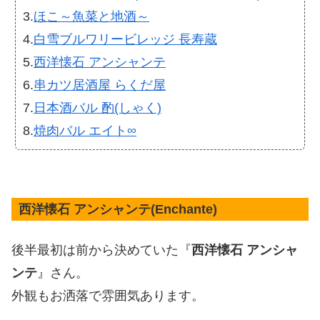
3.
ほこ～魚菜と地酒～
4.
白雪ブルワリービレッジ 長寿蔵
5.
西洋懐石 アンシャンテ
6.
串カツ居酒屋 らくだ屋
7.
日本酒バル 酌(しゃく)
8.
焼肉バル エイト∞
西洋懐石 アンシャンテ(Enchante)
後半最初は前から決めていた『
西洋懐石 アンシャ
ンテ
』さん。
外観もお洒落で雰囲気あります。