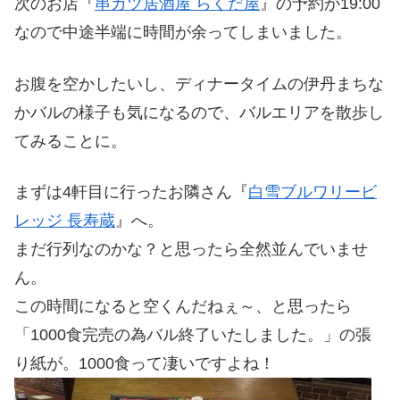
次のお店『
串カツ居酒屋 らくだ屋
』の予約が19:00
なので中途半端に時間が余ってしまいました。
お腹を空かしたいし、ディナータイムの伊丹まちな
かバルの様子も気になるので、バルエリアを散歩し
てみることに。
まずは4軒目に行ったお隣さん『
白雪ブルワリービ
レッジ 長寿蔵
』へ。
まだ行列なのかな？と思ったら全然並んでいませ
ん。
この時間になると空くんだねぇ～、と思ったら
「1000食完売の為バル終了いたしました。」の張
り紙が。1000食って凄いですよね！