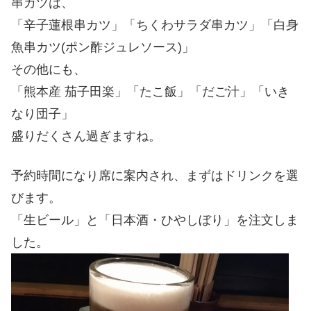
串カツは、
「辛子蓮根串カツ」「ちくわサラダ串カツ」「白身
魚串カツ(ポン酢ジュレソース)」
その他にも、
「熊本産 茄子田楽」「たこ飯」「だご汁」「いき
なり団子」
盛りだくさん過ぎますね。
予約時間になり席に案内され、まずはドリンクを選
びます。
「生ビール」と「日本酒・ひやしぼり」を注文しま
した。