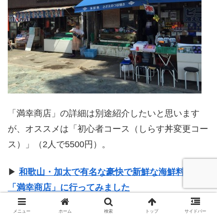
「満幸商店」の詳細は別途紹介したいと思います
が、オススメは「初心者コース（しらす丼変更コー
ス）」（2人で5500円）。
▶
和歌山・加太で有名な豪快で新鮮な海鮮料理
「満幸商店」に行ってみました
メニュー
ホーム
検索
トップ
サイドバー
食べ切れないボリュームなので、お持ち帰り用のタ