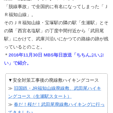
「脱線事故」で全国的に有名になってしまった「Ｊ
Ｒ福知山線」。
そのＪＲ福知山線・宝塚駅の隣の駅「生瀬駅」とそ
の隣「西宮名塩駅」の丁度中間付近から「武田尾
駅」にかけて、武庫川沿いにかつての路線の跡が残
っているとのこと。
＊
2016年11月30日 MBS毎日放送「ちちんぷいぷ
い」で紹介。
▼安全対策工事後の廃線敷ハイキングコース
≫
旧国鉄・JR福知山線廃線敷、武田尾ハイキ
ングコース（生瀬駅スタート）
≫
春だ！桜だ！武田尾廃線敷ハイキングに行っ
てきました♪